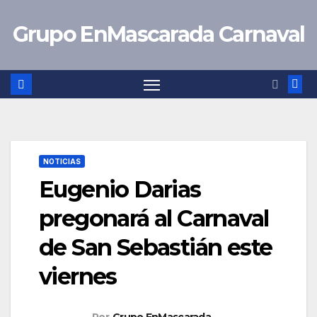
Saltar
Grupo EnMascarada Carnaval
al
contenido
NOTICIAS
Eugenio Darias
pregonará al Carnaval
de San Sebastián este
viernes