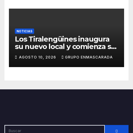
Antequera
NOTICIAS
Los Tiralengüines inaugura
su nuevo local y comienza su
camino hacia el Carnaval
AGOSTO 10, 2026
GRUPO ENMASCARADA
2027