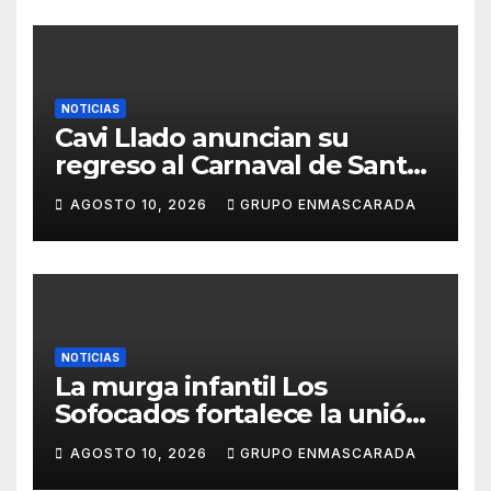
NOTICIAS
Cavi Llado anuncian su
regreso al Carnaval de Santa
Cruz de Tenerife 2027
AGOSTO 10, 2026
GRUPO ENMASCARADA
NOTICIAS
La murga infantil Los
Sofocados fortalece la unión
del grupo con una jornada de
AGOSTO 10, 2026
GRUPO ENMASCARADA
convivencia en la playa de