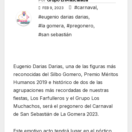
Por
Grupo EnMascarada
#carnaval
,
FEB 9, 2023
#eugenio darias darias
,
#la gomera
,
#pregonero
,
#san sebastián
Eugenio Darias Darias, una de las figuras más
reconocidas del Silbo Gomero, Premio Méritos
Humanos 2019 e histórico de dos de las
agrupaciones más recordadas de nuestras
fiestas, Los Farfulleros y el Grupo Los
Muchachos, será el pregonero del Carnaval
de San Sebastián de La Gomera 2023.
Este emotivo acto tendrá lugar en el pórtico