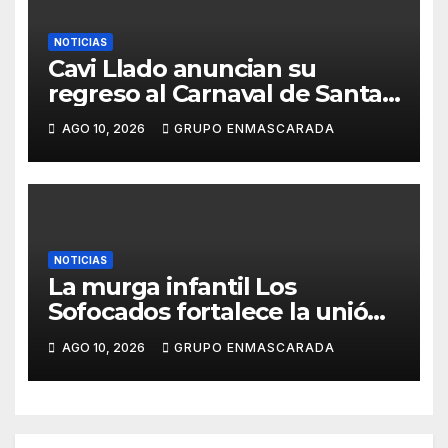
NOTICIAS
Cavi Llado anuncian su
regreso al Carnaval de Santa
Cruz de Tenerife 2027
AGO 10, 2026
GRUPO ENMASCARADA
NOTICIAS
La murga infantil Los
Sofocados fortalece la unión
del grupo con una jornada de
AGO 10, 2026
GRUPO ENMASCARADA
convivencia en la playa de
Antequera