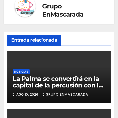
at
Grupo
e
EnMascarada
Entrada relacionada
NOTICIAS
La Palma se convertirá en la
capital de la percusión con la
décima edición del Batucada
AGO 10, 2026
GRUPO ENMASCARADA
Fest