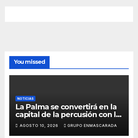
You missed
NOTICIAS
La Palma se convertirá en la
capital de la percusión con la
décima edición del Batucada
AGOSTO 10, 2026
GRUPO ENMASCARADA
Fest