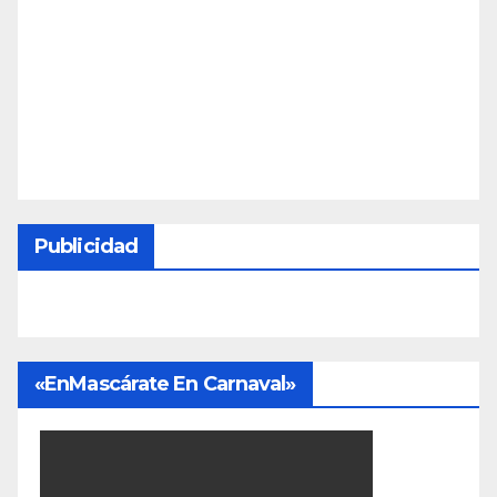
Publicidad
«EnMascárate En Carnaval»