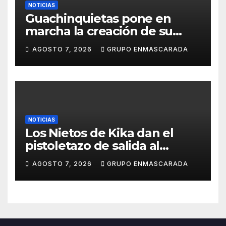
NOTICIAS
Guachinquietas pone en
marcha la creación de su
repertorio para el Carnaval
AGOSTO 7, 2026
GRUPO ENMASCARADA
2027
NOTICIAS
Los Nietos de Kika dan el
pistoletazo de salida al
Carnaval 2027 con el inicio de
AGOSTO 7, 2026
GRUPO ENMASCARADA
sus ensayos