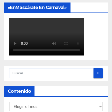
«EnMascárate En Carnaval»
Contenido
Contenido