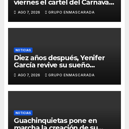
viernes el cartel del Carnaval
de Las Palmas de Gran
AGO 7, 2026
GRUPO ENMASCARADA
Canaria 2027 en una gala
retransmitida por Televisión
Canaria
NOTICIAS
Diez años después, Yenifer
García revive su sueño
carnavalero en el vídeo de
AGO 7, 2026
GRUPO ENMASCARADA
presentación de San Juan de
la Rambla para el Grand Prix
NOTICIAS
Guachinquietas pone en
marcha la creación de su