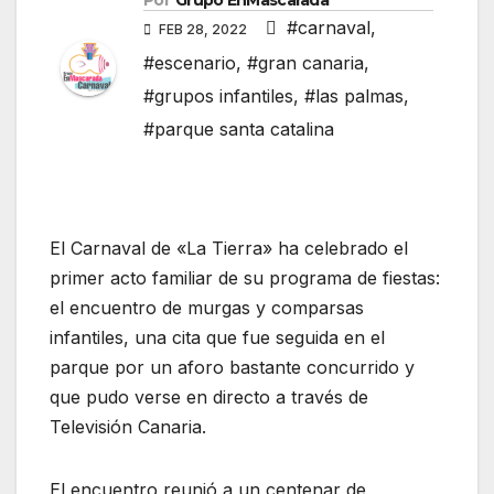
Por
Grupo EnMascarada
#carnaval
,
FEB 28, 2022
#escenario
,
#gran canaria
,
#grupos infantiles
,
#las palmas
,
#parque santa catalina
El Carnaval de «La Tierra» ha celebrado el
primer acto familiar de su programa de fiestas:
el encuentro de murgas y comparsas
infantiles, una cita que fue seguida en el
parque por un aforo bastante concurrido y
que pudo verse en directo a través de
Televisión Canaria.
El encuentro reunió a un centenar de