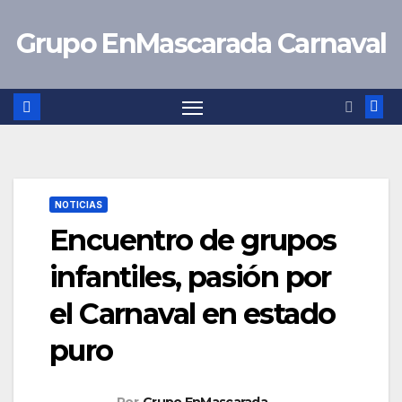
Saltar
Grupo EnMascarada Carnaval
al
contenido
NOTICIAS
Encuentro de grupos
infantiles, pasión por
el Carnaval en estado
puro