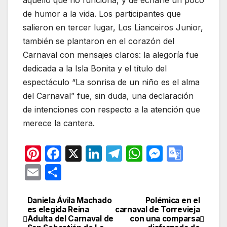
aquello que no funciona, y de echarle un poco
de humor a la vida. Los participantes que
salieron en tercer lugar, Los Lianceiros Junior,
también se plantaron en el corazón del
Carnaval con mensajes claros: la alegoría fue
dedicada a la Isla Bonita y el título del
espectáculo “La sonrisa de un niño es el alma
del Carnaval” fue, sin duda, una declaración
de intenciones con respecto a la atención que
merece la cantera.
Pi
F
X
Li
T
W
M
G
nt
a
n
el
h
e
o
E
C
er
c
k
e
at
s
o
m
o
e
e
e
gr
s
s
gl
ail
m
Daniela Ávila Machado
Polémica en el
Navegación
es elegida Reina
carnaval de Torrevieja
st
b
dI
a
A
e
e
p
Adulta del Carnaval de
con una comparsa
de