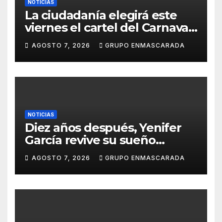
NOTICIAS
La ciudadanía elegirá este
viernes el cartel del Carnaval
de Las Palmas de Gran
AGOSTO 7, 2026
GRUPO ENMASCARADA
Canaria 2027 en una gala
retransmitida por Televisión
Canaria
NOTICIAS
Diez años después, Yenifer
García revive su sueño
carnavalero en el vídeo de
AGOSTO 7, 2026
GRUPO ENMASCARADA
presentación de San Juan de
la Rambla para el Grand Prix