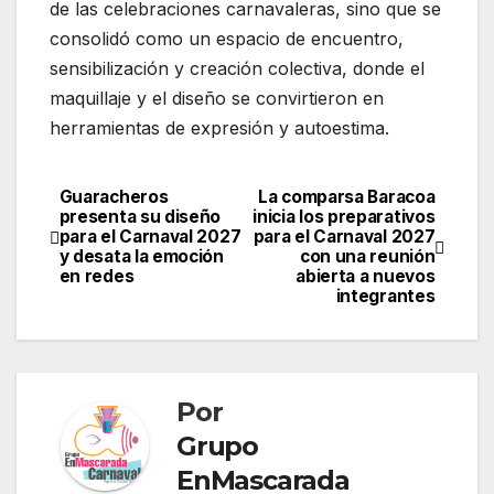
de las celebraciones carnavaleras, sino que se
consolidó como un espacio de encuentro,
sensibilización y creación colectiva, donde el
maquillaje y el diseño se convirtieron en
herramientas de expresión y autoestima.
Guaracheros
La comparsa Baracoa
Navegación
presenta su diseño
inicia los preparativos
para el Carnaval 2027
para el Carnaval 2027
de
y desata la emoción
con una reunión
en redes
abierta a nuevos
entradas
integrantes
Por
Grupo
EnMascarada