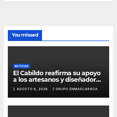
You missed
NOTICIAS
El Cabildo reafirma su apoyo
a los artesanos y diseñadores
del Carnaval de Tenerife
AGOSTO 6, 2026
GRUPO ENMASCARADA