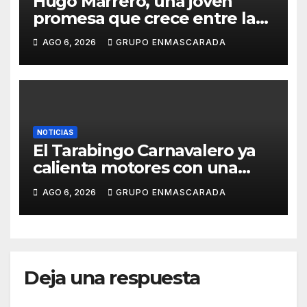
Hugo Marrero, una joven
promesa que crece entre la
música y la pasión por el
AGO 6, 2026
GRUPO ENMASCARADA
Carnaval
NOTICIAS
El Tarabingo Carnavalero ya
calienta motores con una
nueva edición cargada de
AGO 6, 2026
GRUPO ENMASCARADA
sorpresas
Deja una respuesta