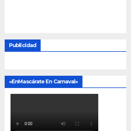
Publicidad
«EnMascárate En Carnaval»