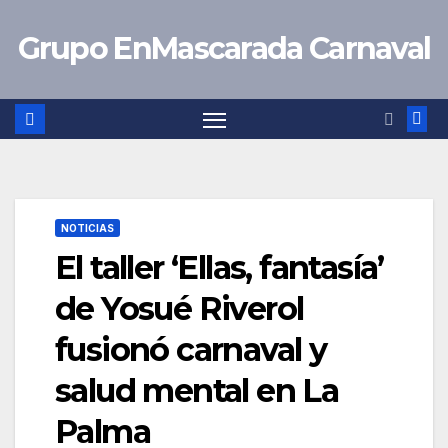
Saltar
Grupo EnMascarada Carnaval
al
contenido
NOTICIAS
El taller ‘Ellas, fantasía’
de Yosué Riverol
fusionó carnaval y
salud mental en La
Palma