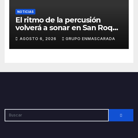
NOTICIAS
El ritmo de la percusión
volverá a sonar en San Roque
con un taller abierto a todos
AGOSTO 6, 2026
GRUPO ENMASCARADA
los públicos