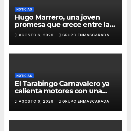
NOTICIAS
Hugo Marrero, una joven
promesa que crece entre la
música y la pasión por el
AGOSTO 6, 2026
GRUPO ENMASCARADA
Carnaval
NOTICIAS
El Tarabingo Carnavalero ya
calienta motores con una
nueva edición cargada de
AGOSTO 6, 2026
GRUPO ENMASCARADA
sorpresas