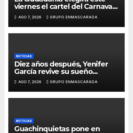
viernes el cartel del Carnaval
de Las Palmas de Gran
AGO 7, 2026
GRUPO ENMASCARADA
Canaria 2027 en una gala
retransmitida por Televisión
Canaria
NOTICIAS
Diez años después, Yenifer
García revive su sueño
carnavalero en el vídeo de
AGO 7, 2026
GRUPO ENMASCARADA
presentación de San Juan de
la Rambla para el Grand Prix
NOTICIAS
Guachinquietas pone en