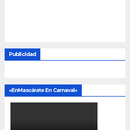
Publicidad
«EnMascárate En Carnaval»