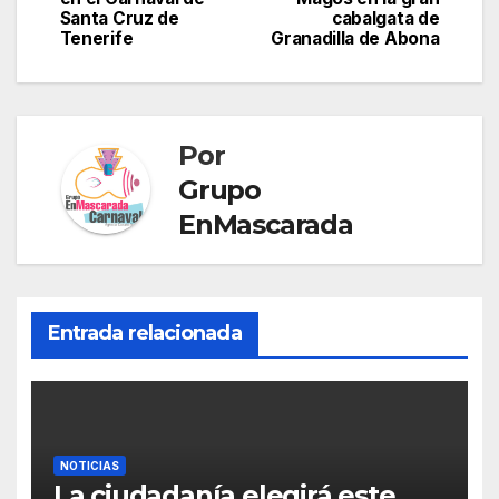
Santa Cruz de
cabalgata de
p
g
e
l
p
entradas
Tenerife
Granadilla de Abona
e
T
a
r
r
r
a
t
Por
n
i
Grupo
s
r
EnMascarada
l
a
t
Entrada relacionada
e
NOTICIAS
La ciudadanía elegirá este