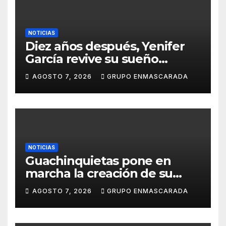
NOTICIAS
Diez años después, Yenifer
García revive su sueño
carnavalero en el vídeo de
AGOSTO 7, 2026
GRUPO ENMASCARADA
presentación de San Juan de
la Rambla para el Grand Prix
NOTICIAS
Guachinquietas pone en
marcha la creación de su
repertorio para el Carnaval
AGOSTO 7, 2026
GRUPO ENMASCARADA
2027