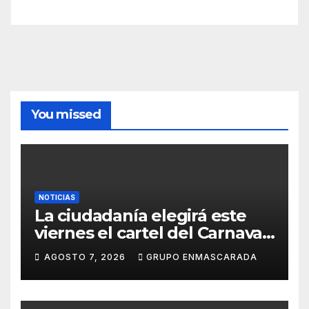
You missed
NOTICIAS
La ciudadanía elegirá este
viernes el cartel del Carnaval
de Las Palmas de Gran
AGOSTO 7, 2026
GRUPO ENMASCARADA
Canaria 2027 en una gala
retransmitida por Televisión
Canaria