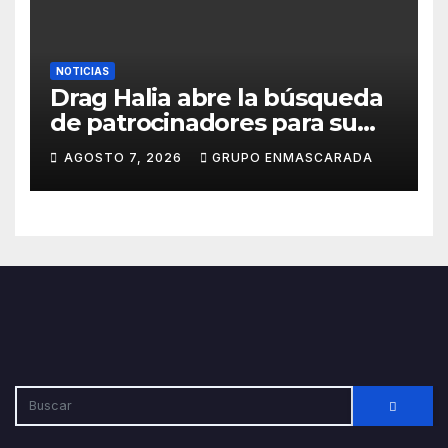
NOTICIAS
Drag Halia abre la búsqueda
de patrocinadores para su
participación en el Carnaval
AGOSTO 7, 2026
GRUPO ENMASCARADA
de Las Palmas de Gran
Canaria 2027