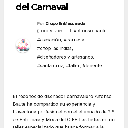
del Carnaval
Por
Grupo EnMascarada
#alfonso baute
,
OCT 9, 2025
#asiciación
,
#carnaval
,
#cifop las indias
,
#diseñadores y artesanos
,
#santa cruz
,
#taller
,
#tenerife
El reconocido diseñador carnavalero Alfonso
Baute ha compartido su experiencia y
trayectoria profesional con el alumnado de 2.º
de Patronaje y Moda del CIFP Las Indias en un
taller especializado que busca formar a la