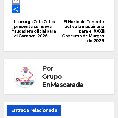
s
o
e
e
a
e
G
t
k
d
g
t
s
o
E
I
r
s
s
o
m
C
La murga Zeta Zetas
El Norte de Tenerife
Navegación
n
a
A
e
g
a
o
presenta su nueva
activa la maquinaria
sudadera oficial para
para el XXXII
de
m
p
n
l
i
m
el Carnaval 2026
Concurso de Murgas
de 2026
p
g
e
l
p
entradas
e
T
a
r
r
r
Por
a
t
Grupo
n
i
EnMascarada
s
r
l
a
Entrada relacionada
t