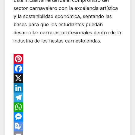
Esta iniciativa refuerza el compromiso del
sector carnavalero con la excelencia artística
y la sostenibilidad económica, sentando las
bases para que los estudiantes puedan
desarrollar carreras profesionales dentro de la
industria de las fiestas carnestolendas.
P
i
F
n
a
X
t
c
L
e
e
i
T
r
b
n
e
W
e
o
k
l
h
M