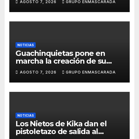
AGOSTO 7, 2026
GRUPO ENMASCARADA
presentación de San Juan de
la Rambla para el Grand Prix
NOTICIAS
Guachinquietas pone en
marcha la creación de su
repertorio para el Carnaval
AGOSTO 7, 2026
GRUPO ENMASCARADA
2027
NOTICIAS
Los Nietos de Kika dan el
pistoletazo de salida al