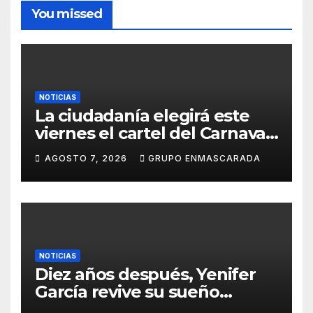
You missed
NOTICIAS
La ciudadanía elegirá este
viernes el cartel del Carnaval
de Las Palmas de Gran
AGOSTO 7, 2026
GRUPO ENMASCARADA
Canaria 2027 en una gala
retransmitida por Televisión
Canaria
NOTICIAS
Diez años después, Yenifer
García revive su sueño
carnavalero en el vídeo de