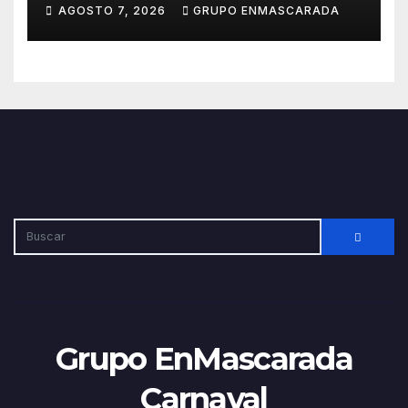
Carnaval 2027 con el inicio de
AGOSTO 7, 2026
GRUPO ENMASCARADA
sus ensayos
Grupo EnMascarada
Carnaval