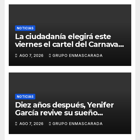
e
NOTICIAS
La ciudadanía elegirá este
viernes el cartel del Carnaval
de Las Palmas de Gran
AGO 7, 2026
GRUPO ENMASCARADA
Canaria 2027 en una gala
retransmitida por Televisión
Canaria
NOTICIAS
Diez años después, Yenifer
García revive su sueño
carnavalero en el vídeo de
AGO 7, 2026
GRUPO ENMASCARADA
presentación de San Juan de
la Rambla para el Grand Prix