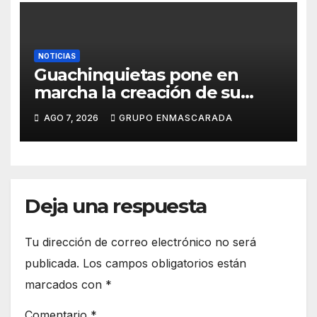
NOTICIAS
Guachinquietas pone en
marcha la creación de su
repertorio para el Carnaval
AGO 7, 2026
GRUPO ENMASCARADA
2027
Deja una respuesta
Tu dirección de correo electrónico no será
publicada.
Los campos obligatorios están
marcados con
*
Comentario
*