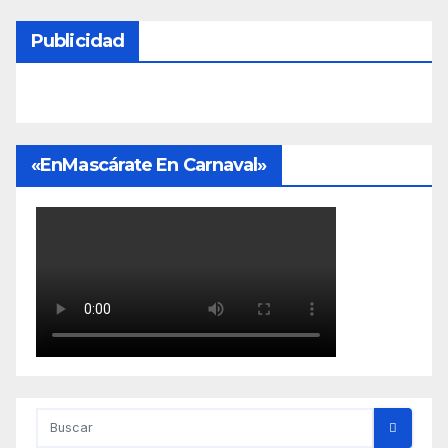
Publicidad
«EnMascárate En Carnaval»