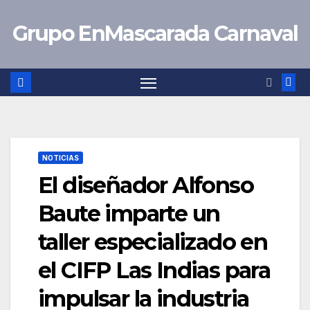
Saltar
Grupo EnMascarada Carnaval
al
contenido
NOTICIAS
El diseñador Alfonso
Baute imparte un
taller especializado en
el CIFP Las Indias para
impulsar la industria