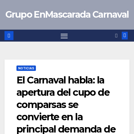
Saltar
Grupo EnMascarada Carnaval
al
contenido
NOTICIAS
El Carnaval habla: la
apertura del cupo de
comparsas se
convierte en la
principal demanda de