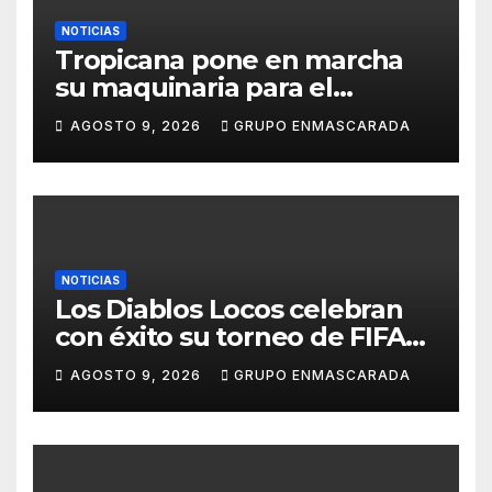
NOTICIAS
Tropicana pone en marcha
su maquinaria para el
Carnaval 2027 con los
AGOSTO 9, 2026
GRUPO ENMASCARADA
primeros ensayos de Lucas
Darias
NOTICIAS
Los Diablos Locos celebran
con éxito su torneo de FIFA
durante el verano
AGOSTO 9, 2026
GRUPO ENMASCARADA