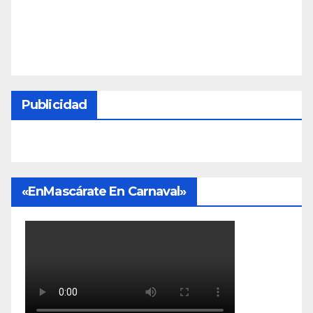
Publicidad
«EnMascárate En Carnaval»