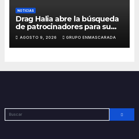
NOTICIAS
Drag Halia abre la búsqueda
de patrocinadores para su
participación en el Carnaval
AGOSTO 9, 2026
GRUPO ENMASCARADA
de Las Palmas de Gran
Canaria 2027