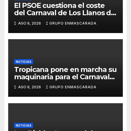
El PSOE cuestiona el coste
del Carnaval de Los Llanos de
Aridane y reclama mayor
AGO 9, 2026
GRUPO ENMASCARADA
control del gasto municipal
NOTICIAS
Tropicana pone en marcha su
maquinaria para el Carnaval
2027 con los primeros
AGO 9, 2026
GRUPO ENMASCARADA
ensayos de Lucas Darias
NOTICIAS