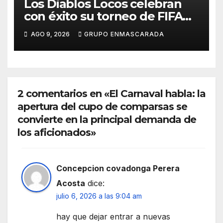
Los Diablos Locos celebran
con éxito su torneo de FIFA
durante el verano
AGO 9, 2026
GRUPO ENMASCARADA
2 comentarios en «El Carnaval habla: la
apertura del cupo de comparsas se
convierte en la principal demanda de
los aficionados»
Concepcion covadonga Perera
Acosta
dice:
julio 6, 2026 a las 9:04 am
hay que dejar entrar a nuevas