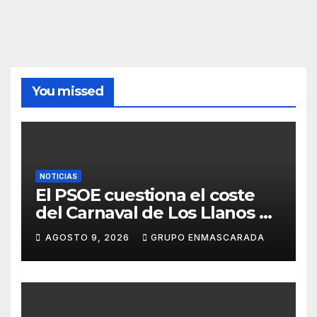
You missed
NOTICIAS
El PSOE cuestiona el coste
del Carnaval de Los Llanos de
Aridane y reclama mayor
AGOSTO 9, 2026
GRUPO ENMASCARADA
control del gasto municipal