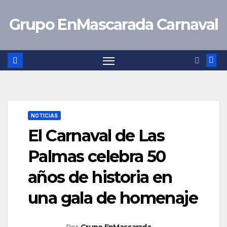
Saltar
Grupo EnMascarada Carnaval
al
contenido
NOTICIAS
El Carnaval de Las
Palmas celebra 50
años de historia en
una gala de homenaje