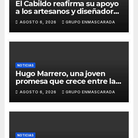
El Cabildo reafirma su apoyo
a los artesanos y diseñadores
del Carnaval de Tenerife
AGOSTO 6, 2026
GRUPO ENMASCARADA
NOTICIAS
Hugo Marrero, una joven
promesa que crece entre la
música y la pasión por el
AGOSTO 6, 2026
GRUPO ENMASCARADA
Carnaval
NOTICIAS