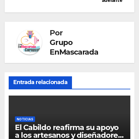
adelante
k
er
n
sl
at
Por
e
Grupo
EnMascarada
Entrada relacionada
NOTICIAS
El Cabildo reafirma su apoyo
a los artesanos y diseñadores