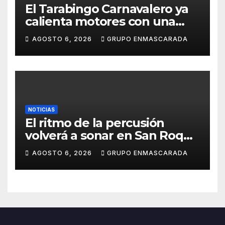
El Tarabingo Carnavalero ya
calienta motores con una
nueva edición cargada de
AGOSTO 6, 2026
GRUPO ENMASCARADA
sorpresas
NOTICIAS
El ritmo de la percusión
volverá a sonar en San Roque
con un taller abierto a todos
AGOSTO 6, 2026
GRUPO ENMASCARADA
los públicos