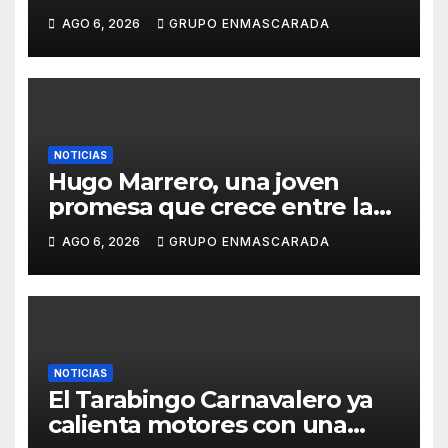
del Carnaval de Tenerife
AGO 6, 2026
GRUPO ENMASCARADA
NOTICIAS
Hugo Marrero, una joven
promesa que crece entre la
música y la pasión por el
AGO 6, 2026
GRUPO ENMASCARADA
Carnaval
NOTICIAS
El Tarabingo Carnavalero ya
calienta motores con una