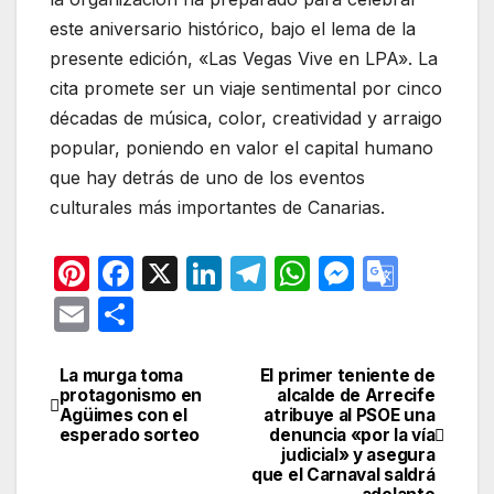
este aniversario histórico, bajo el lema de la
presente edición, «Las Vegas Vive en LPA». La
cita promete ser un viaje sentimental por cinco
décadas de música, color, creatividad y arraigo
popular, poniendo en valor el capital humano
que hay detrás de uno de los eventos
culturales más importantes de Canarias.
Pi
F
X
Li
T
W
M
G
nt
a
n
el
h
e
o
E
C
er
c
k
e
at
s
o
m
o
e
e
e
gr
s
s
gl
ail
m
La murga toma
El primer teniente de
Navegación
protagonismo en
alcalde de Arrecife
st
b
dI
a
A
e
e
p
Agüimes con el
atribuye al PSOE una
de
esperado sorteo
denuncia «por la vía
o
n
m
p
n
Tr
ar
judicial» y asegura
entradas
o
p
g
a
que el Carnaval saldrá
tir