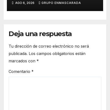
nueva edición cargada de
AGO 6, 2026
GRUPO ENMASCARADA
sorpresas
Deja una respuesta
Tu dirección de correo electrónico no será
publicada.
Los campos obligatorios están
marcados con
*
Comentario
*