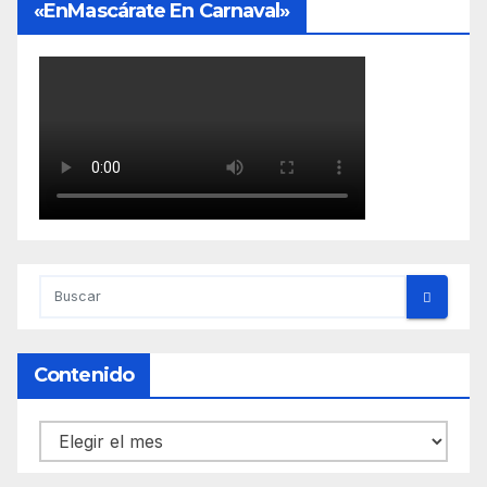
«EnMascárate En Carnaval»
Contenido
Contenido