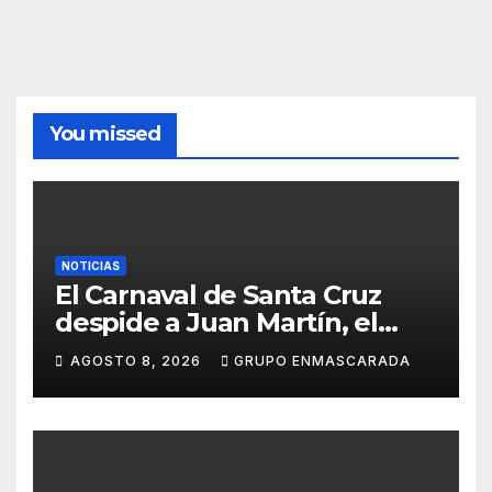
You missed
NOTICIAS
El Carnaval de Santa Cruz
despide a Juan Martín, el
inolvidable «Cristóbal Colón»
AGOSTO 8, 2026
GRUPO ENMASCARADA