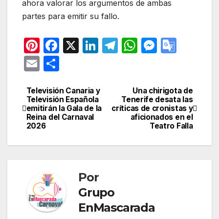
ahora valorar los argumentos de ambas
partes para emitir su fallo.
Pi
F
X
Li
T
W
M
G
nt
a
n
el
h
e
o
E
C
er
c
k
e
at
s
o
m
o
e
e
e
gr
s
s
gl
ail
m
Televisión Canaria y
Una chirigota de
Navegación
Televisión Española
Tenerife desata las
st
b
dI
a
A
e
e
p
emitirán la Gala de la
críticas de cronistas y
de
Reina del Carnaval
aficionados en el
o
n
m
p
n
Tr
ar
2026
Teatro Falla
entradas
o
p
g
a
tir
k
er
n
sl
Por
at
Grupo
e
EnMascarada