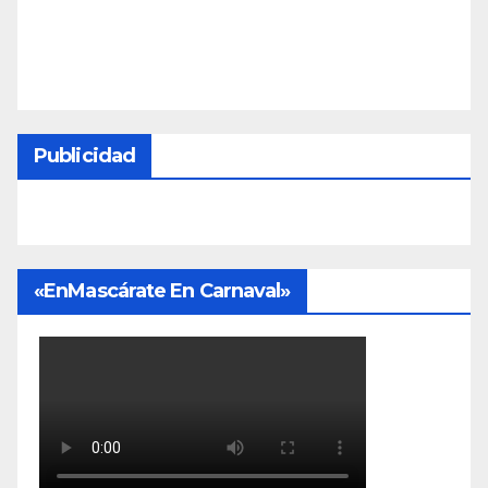
Publicidad
«EnMascárate En Carnaval»