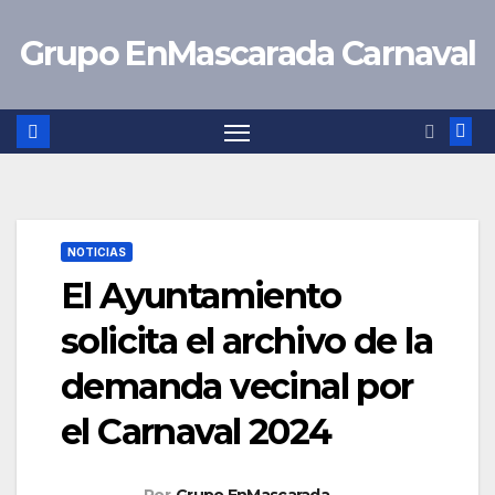
Saltar
Grupo EnMascarada Carnaval
al
contenido
NOTICIAS
El Ayuntamiento
solicita el archivo de la
demanda vecinal por
el Carnaval 2024