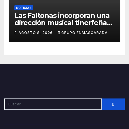
NOTICIAS
Las Faltonas incorporan una
dirección musical tinerfeña
para afrontar con ilusión el
AGOSTO 8, 2026
GRUPO ENMASCARADA
Carnaval de Lanzarote