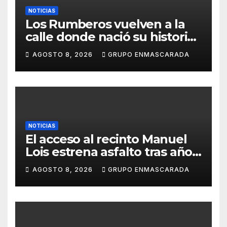
NOTICIAS
Los Rumberos vuelven a la
calle donde nació su historia:
51 años después, el mismo
AGOSTO 8, 2026
GRUPO ENMASCARADA
barrio, el mismo orgullo
NOTICIAS
El acceso al recinto Manuel
Lois estrena asfalto tras años
de espera
AGOSTO 8, 2026
GRUPO ENMASCARADA