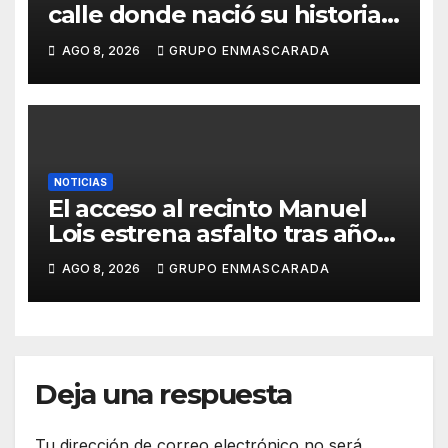
calle donde nació su historia:
51 años después, el mismo
AGO 8, 2026
GRUPO ENMASCARADA
barrio, el mismo orgullo
NOTICIAS
El acceso al recinto Manuel
Lois estrena asfalto tras años
de espera
AGO 8, 2026
GRUPO ENMASCARADA
Deja una respuesta
Tu dirección de correo electrónico no será