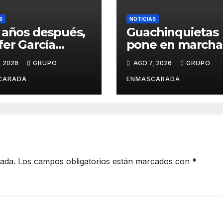
S
NOTICIAS
 años después,
Guachinquietas
fer García
pone en marcha 
ve su sueño
creación de su
, 2026
GRUPO
AGO 7, 2026
GRUPO
avalero en el
repertorio para e
o de
Carnaval 2027
CARADA
ENMASCARADA
entación de
Juan de la
la para el
d Prix
cada.
Los campos obligatorios están marcados con
*