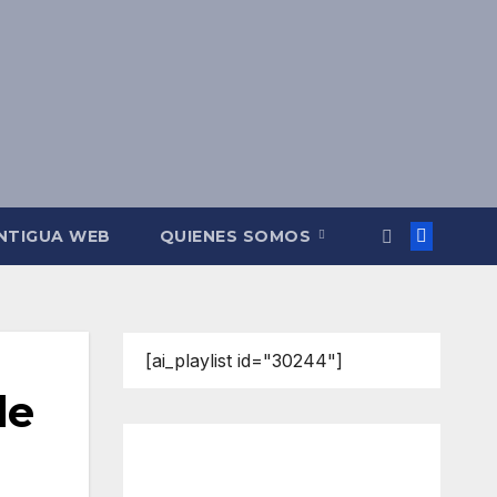
NTIGUA WEB
QUIENES SOMOS
[ai_playlist id="30244"]
de