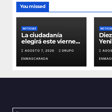
You missed
NOTICIAS
NOTICI
La ciudadanía
Diez
elegirá este viernes
Yeni
el cartel del
revi
AGOSTO 7, 2026
GRUPO
AGOS
Carnaval de Las
carn
Palmas de Gran
víde
ENMASCARADA
ENMAS
Canaria 2027 en una
pres
gala retransmitida
San 
por Televisión
Ramb
Canaria
Gran