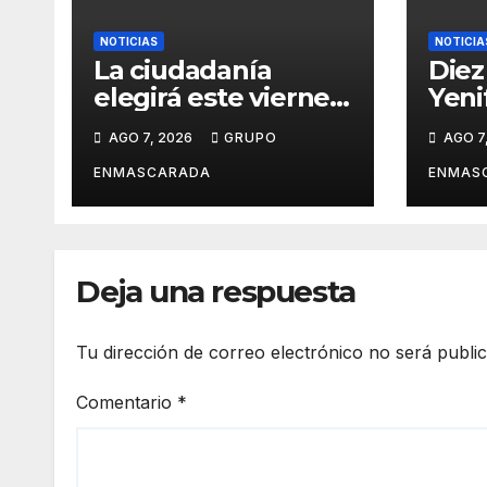
e
NOTICIAS
NOTICIA
La ciudadanía
Diez
elegirá este viernes
Yeni
el cartel del
revi
AGO 7, 2026
GRUPO
AGO 7
Carnaval de Las
carn
Palmas de Gran
víde
ENMASCARADA
ENMAS
Canaria 2027 en
pres
una gala
San 
retransmitida por
Ramb
Televisión Canaria
Gran
Deja una respuesta
Tu dirección de correo electrónico no será publi
Comentario
*