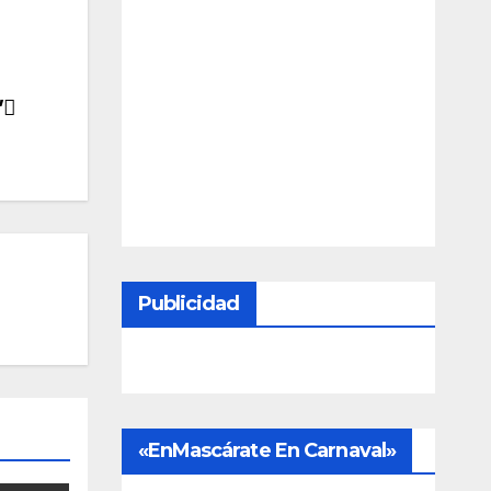
’
Publicidad
«EnMascárate En Carnaval»