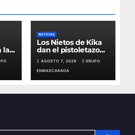
NOTICIAS
Los Nietos de Kika
 la
dan el pistoletazo
de salida al Carnaval
UPO
AGOSTO 7, 2026
GRUPO
el
2027 con el inicio de
sus ensayos
ENMASCARADA