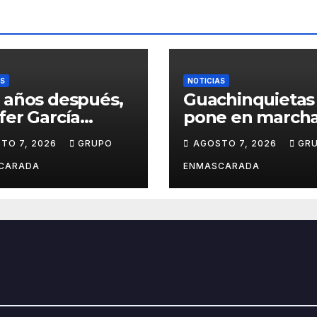
AS
NOTICIAS
 años después,
Guachinquietas
fer García
pone en marcha
ve su sueño
creación de su
TO 7, 2026
GRUPO
AGOSTO 7, 2026
GR
avalero en el
repertorio para 
o de
Carnaval 2027
CARADA
ENMASCARADA
entación de
Juan de la
la para el
d Prix