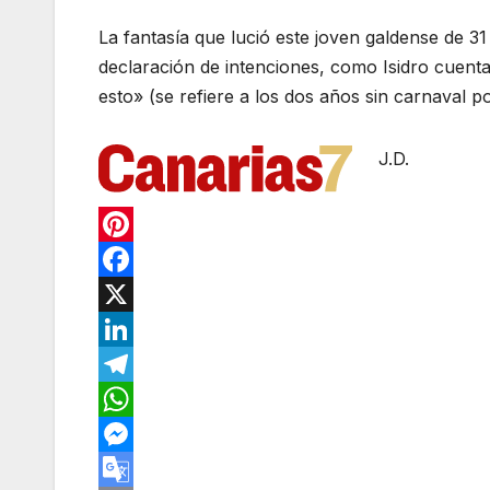
La fantasía que lució este joven galdense de 3
declaración de intenciones, como Isidro cuenta
esto» (se refiere a los dos años sin carnaval p
J.D.
P
i
F
n
a
X
t
c
L
e
e
i
T
r
b
n
e
W
e
o
k
l
h
M