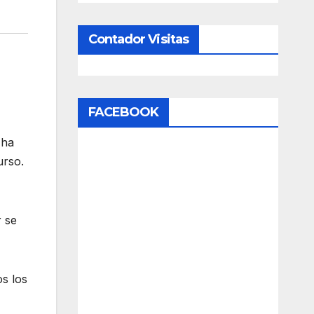
Contador Visitas
FACEBOOK
 ha
urso.
r se
os los