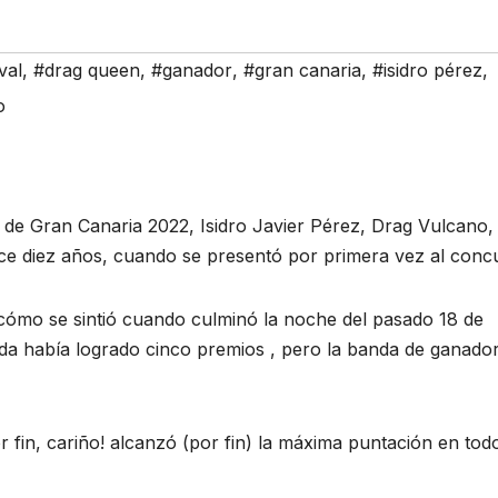
val
,
#drag queen
,
#ganador
,
#gran canaria
,
#isidro pérez
,
o
de Gran Canaria 2022, Isidro Javier Pérez, Drag Vulcano,
ce diez años, cuando se presentó por primera vez al conc
 cómo se sintió cuando culminó la noche del pasado 18 de
ada había logrado cinco premios , pero la banda de ganado
 fin, cariño! alcanzó (por fin) la máxima puntación en tod