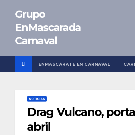
Saltar
Grupo
al
contenido
EnMascarada
Carnaval
ENMASCÁRATE EN CARNAVAL
CAR
NOTICIAS
Drag Vulcano, portad
abril