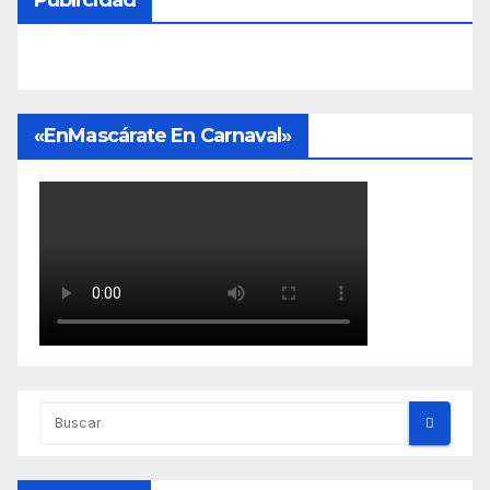
«EnMascárate En Carnaval»