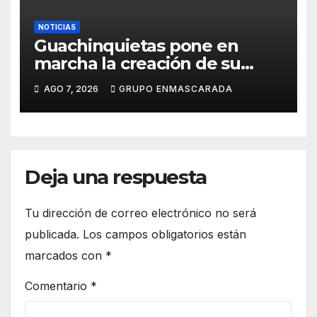
NOTICIAS
Guachinquietas pone en
marcha la creación de su
repertorio para el Carnaval
AGO 7, 2026
GRUPO ENMASCARADA
2027
Deja una respuesta
Tu dirección de correo electrónico no será
publicada.
Los campos obligatorios están
marcados con
*
Comentario
*