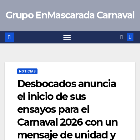
Saltar
Grupo EnMascarada Carnaval
al
contenido
NOTICIAS
Desbocados anuncia
el inicio de sus
ensayos para el
Carnaval 2026 con un
mensaje de unidad y