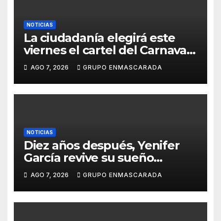
NOTICIAS
La ciudadanía elegirá este
viernes el cartel del Carnaval
de Las Palmas de Gran
AGO 7, 2026
GRUPO ENMASCARADA
Canaria 2027 en una gala
retransmitida por Televisión
Canaria
NOTICIAS
Diez años después, Yenifer
García revive su sueño
carnavalero en el vídeo de
AGO 7, 2026
GRUPO ENMASCARADA
presentación de San Juan de
la Rambla para el Grand Prix