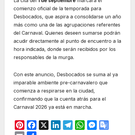
La cita del
1 de septiembre
marcará el
comienzo oficial de la temporada para
Desbocados, que aspira a consolidarse un año
más como una de las agrupaciones referentes
del Carnaval. Quienes deseen sumarse podrán
acudir directamente al punto de encuentro a la
hora indicada, donde serán recibidos por los
responsables de la murga.
Con este anuncio, Desbocados se suma al ya
imparable ambiente pre-carnavalero que
comienza a respirarse en la ciudad,
confirmando que la cuenta atrás para el
Carnaval 2026 ya está en marcha.
Pi
F
X
Li
T
W
M
G
nt
a
n
el
h
e
o