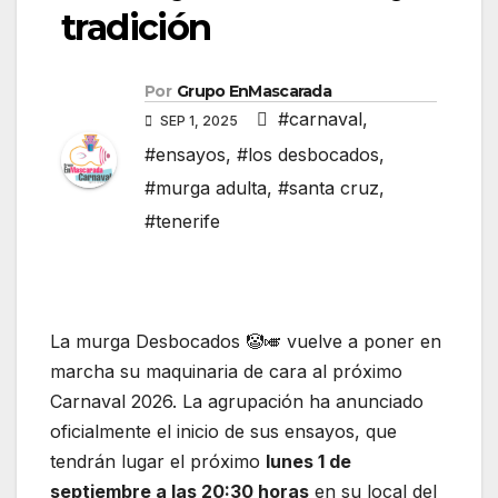
tradición
Por
Grupo EnMascarada
#carnaval
,
SEP 1, 2025
#ensayos
,
#los desbocados
,
#murga adulta
,
#santa cruz
,
#tenerife
La murga Desbocados 🤡🎺 vuelve a poner en
marcha su maquinaria de cara al próximo
Carnaval 2026. La agrupación ha anunciado
oficialmente el inicio de sus ensayos, que
tendrán lugar el próximo
lunes 1 de
septiembre a las 20:30 horas
en su local del