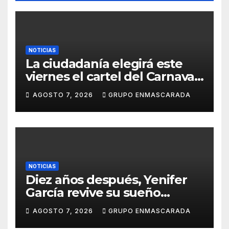
NOTICIAS
La ciudadanía elegirá este
viernes el cartel del Carnaval
de Las Palmas de Gran
AGOSTO 7, 2026
GRUPO ENMASCARADA
Canaria 2027 en una gala
retransmitida por Televisión
Canaria
NOTICIAS
Diez años después, Yenifer
García revive su sueño
carnavalero en el vídeo de
AGOSTO 7, 2026
GRUPO ENMASCARADA
presentación de San Juan de