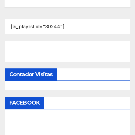
[ai_playlist id="30244"]
Contador Visitas
FACEBOOK