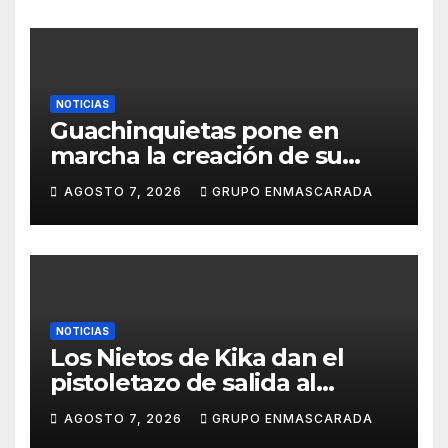
la Rambla para el Grand Prix
NOTICIAS
Guachinquietas pone en
marcha la creación de su
repertorio para el Carnaval
AGOSTO 7, 2026
GRUPO ENMASCARADA
2027
NOTICIAS
Los Nietos de Kika dan el
pistoletazo de salida al
Carnaval 2027 con el inicio de
AGOSTO 7, 2026
GRUPO ENMASCARADA
sus ensayos