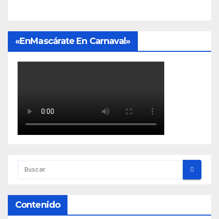
«EnMascárate En Carnaval»
Contenido