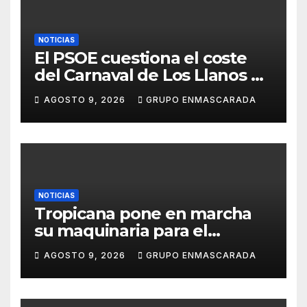
NOTICIAS
El PSOE cuestiona el coste
del Carnaval de Los Llanos de
Aridane y reclama mayor
AGOSTO 9, 2026
GRUPO ENMASCARADA
control del gasto municipal
NOTICIAS
Tropicana pone en marcha
su maquinaria para el
Carnaval 2027 con los
AGOSTO 9, 2026
GRUPO ENMASCARADA
primeros ensayos de Lucas
Darias