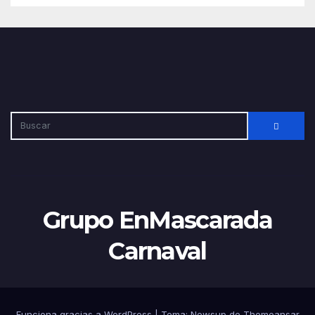
Grupo EnMascarada
Carnaval
Funciona gracias a WordPress
|
Tema:
Newsup
de
Themeansar