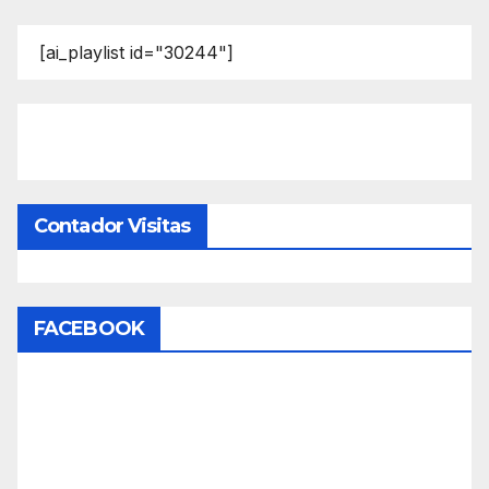
[ai_playlist id="30244"]
Contador Visitas
FACEBOOK