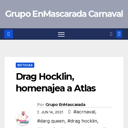
Saltar
Grupo EnMascarada Carnaval
al
contenido
NOTICIAS
Drag Hocklin,
homenajea a Atlas
Por
Grupo EnMascarada
#acrnaval
,
JUN 14, 2021
#darg queen
,
#drag hocklin
,