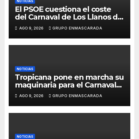
NOTICIAS
El PSOE cuestiona el coste
del Carnaval de Los Llanos de
Aridane y reclama mayor
AGO 9, 2026
GRUPO ENMASCARADA
control del gasto municipal
NOTICIAS
Tropicana pone en marcha su
maquinaria para el Carnaval
2027 con los primeros
AGO 9, 2026
GRUPO ENMASCARADA
ensayos de Lucas Darias
NOTICIAS