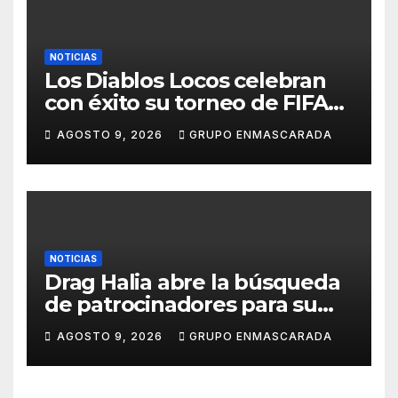
NOTICIAS
Los Diablos Locos celebran
con éxito su torneo de FIFA
durante el verano
AGOSTO 9, 2026
GRUPO ENMASCARADA
NOTICIAS
Drag Halia abre la búsqueda
de patrocinadores para su
participación en el Carnaval
AGOSTO 9, 2026
GRUPO ENMASCARADA
de Las Palmas de Gran
Canaria 2027