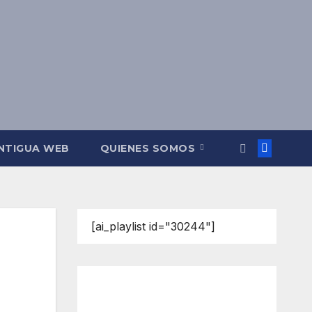
NTIGUA WEB
QUIENES SOMOS
[ai_playlist id="30244"]