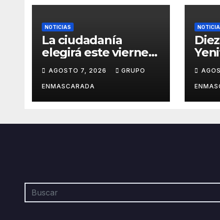
NOTICIAS
NOTICI
La ciudadanía
Diez
elegirá este viernes
Yeni
el cartel del
revi
AGOSTO 7, 2026
GRUPO
AGOS
Carnaval de Las
carn
Palmas de Gran
víde
ENMASCARADA
ENMAS
Canaria 2027 en una
pres
gala retransmitida
San 
por Televisión
Ramb
Canaria
Gran