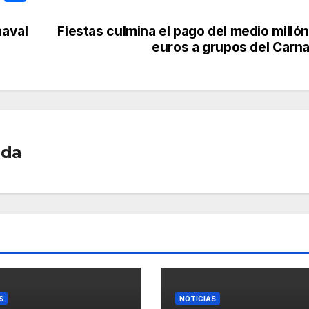
m
o
ail
m
naval
Fiestas culmina el pago del medio milló
euros a grupos del Carna
p
ar
tir
ada
S
NOTICIAS