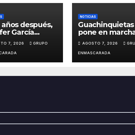
AS
NOTICIAS
 años después,
Guachinquietas
fer García
pone en marcha
ve su sueño
creación de su
TO 7, 2026
GRUPO
AGOSTO 7, 2026
GR
avalero en el
repertorio para 
o de
Carnaval 2027
CARADA
ENMASCARADA
entación de
Juan de la
la para el
d Prix