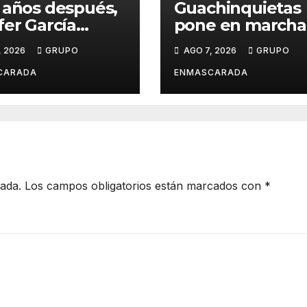
 años después,
Guachinquietas
fer García
pone en marcha 
ve su sueño
creación de su
, 2026
GRUPO
AGO 7, 2026
GRUPO
avalero en el
repertorio para e
o de
Carnaval 2027
CARADA
ENMASCARADA
entación de
Juan de la
la para el
d Prix
cada.
Los campos obligatorios están marcados con
*