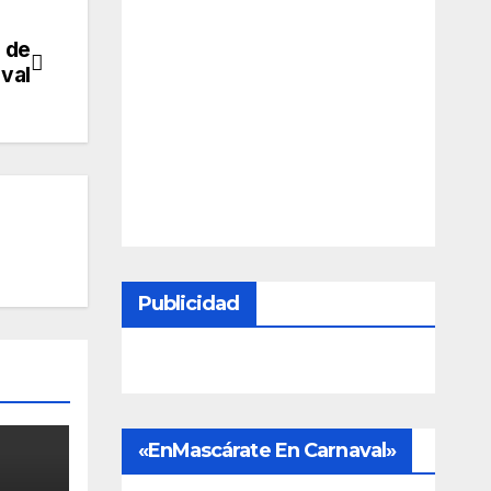
n de
val
Publicidad
«EnMascárate En Carnaval»