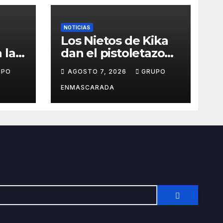
NOTICIAS
Los Nietos de Kika
 la
dan el pistoletazo
de salida al Carnaval
UPO
AGOSTO 7, 2026
GRUPO
el
2027 con el inicio de
sus ensayos
ENMASCARADA