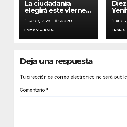
La ciudadanía
Diez
elegirá este viernes
Yeni
el cartel del
revi
AGO 7, 2026
GRUPO
AGO 7
Carnaval de Las
carn
Palmas de Gran
víde
ENMASCARADA
ENMAS
Canaria 2027 en
pres
una gala
San 
retransmitida por
Ramb
Televisión Canaria
Gran
Deja una respuesta
Tu dirección de correo electrónico no será publi
Comentario
*