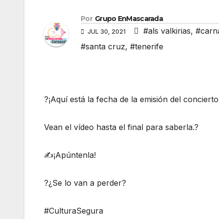
Por
Grupo EnMascarada
#als valkirias
,
#carn
JUL 30, 2021
#santa cruz
,
#tenerife
?¡Aquí está la fecha de la emisión del concier
Vean el vídeo hasta el final para saberla.?
✍️¡Apúntenla!
?¿Se lo van a perder?
#CulturaSegura