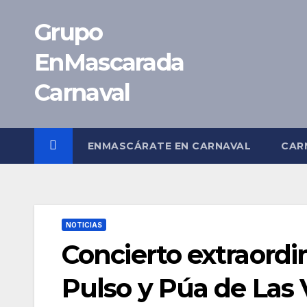
Saltar
Grupo
al
contenido
EnMascarada
Carnaval
ENMASCÁRATE EN CARNAVAL
CAR
NOTICIAS
Concierto extraordi
Pulso y Púa de Las V