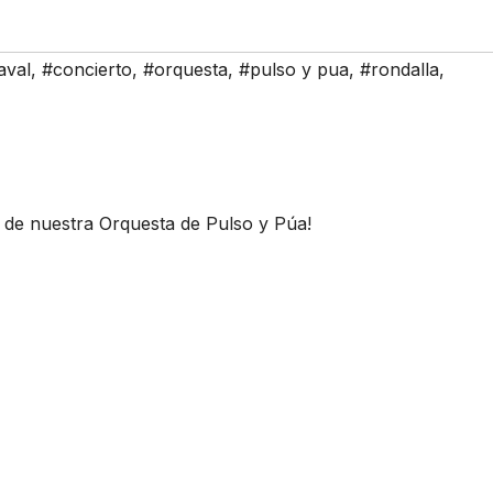
aval
,
#concierto
,
#orquesta
,
#pulso y pua
,
#rondalla
,
to de nuestra Orquesta de Pulso y Púa!