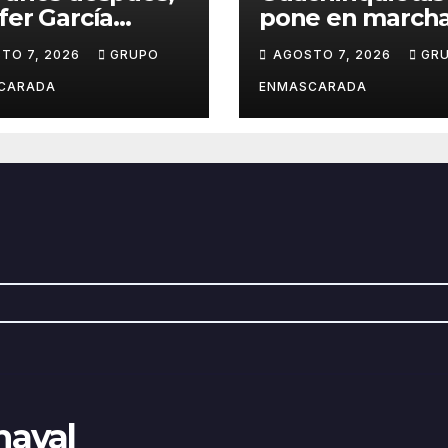
fer García
pone en marcha
ve su sueño
creación de su
TO 7, 2026
GRUPO
AGOSTO 7, 2026
GR
avalero en el
repertorio para 
o de
Carnaval 2027
CARADA
ENMASCARADA
entación de
Juan de la
la para el
d Prix
naval