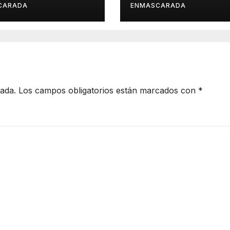
o de
Carnaval 2027
CARADA
ENMASCARADA
entación de
Juan de la
la para el
d Prix
cada.
Los campos obligatorios están marcados con
*