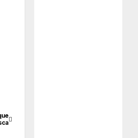
que
sca