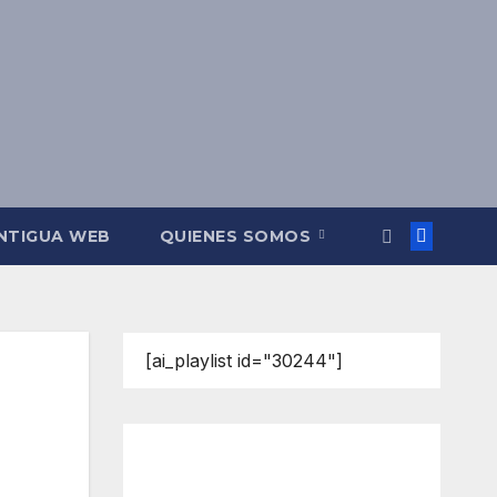
NTIGUA WEB
QUIENES SOMOS
[ai_playlist id="30244"]