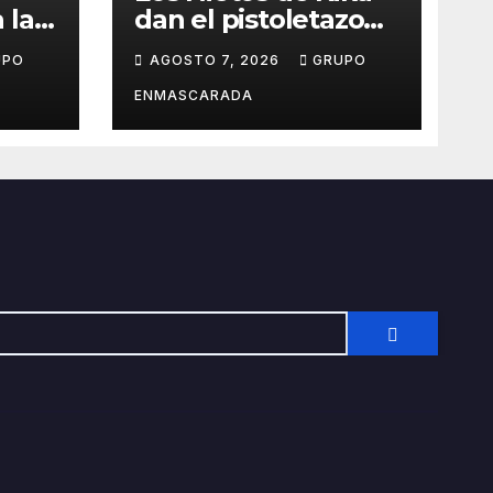
 la
dan el pistoletazo
de salida al Carnaval
UPO
AGOSTO 7, 2026
GRUPO
el
2027 con el inicio de
sus ensayos
ENMASCARADA