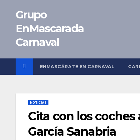
Saltar
Grupo
al
contenido
EnMascarada
Carnaval
ENMASCÁRATE EN CARNAVAL
CAR
NOTICIAS
Cita con los coches
García Sanabria