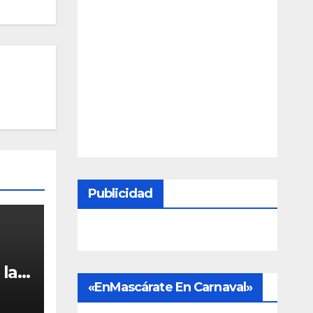
Publicidad
la
«EnMascárate En Carnaval»
l