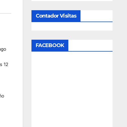
Contador Visitas
FACEBOOK
ngo
s 12
ño