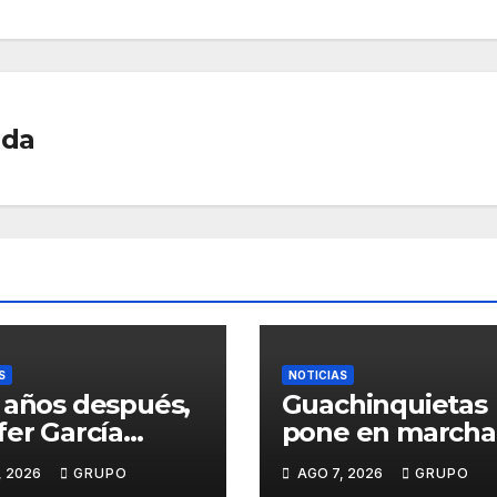
ada
S
NOTICIAS
 años después,
Guachinquietas
fer García
pone en marcha 
ve su sueño
creación de su
, 2026
GRUPO
AGO 7, 2026
GRUPO
avalero en el
repertorio para e