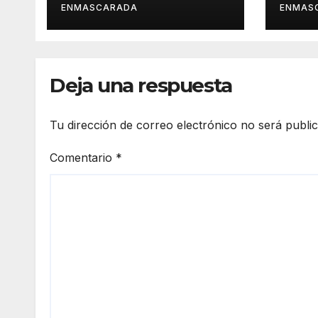
Palmas de Gran
víde
ENMASCARADA
ENMAS
Canaria 2027 en
pres
una gala
San 
retransmitida por
Ramb
Televisión Canaria
Gran
Deja una respuesta
Tu dirección de correo electrónico no será publi
Comentario
*