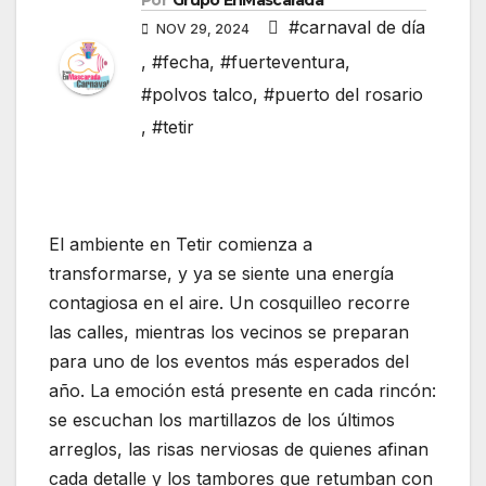
Por
Grupo EnMascarada
#carnaval de día
NOV 29, 2024
,
#fecha
,
#fuerteventura
,
#polvos talco
,
#puerto del rosario
,
#tetir
El ambiente en Tetir comienza a
transformarse, y ya se siente una energía
contagiosa en el aire. Un cosquilleo recorre
las calles, mientras los vecinos se preparan
para uno de los eventos más esperados del
año. La emoción está presente en cada rincón:
se escuchan los martillazos de los últimos
arreglos, las risas nerviosas de quienes afinan
cada detalle y los tambores que retumban con