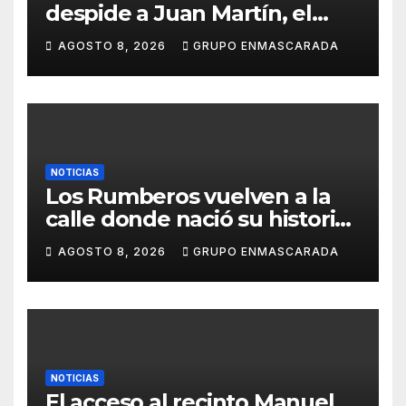
despide a Juan Martín, el
inolvidable «Cristóbal Colón»
AGOSTO 8, 2026
GRUPO ENMASCARADA
NOTICIAS
Los Rumberos vuelven a la
calle donde nació su historia:
51 años después, el mismo
AGOSTO 8, 2026
GRUPO ENMASCARADA
barrio, el mismo orgullo
NOTICIAS
El acceso al recinto Manuel