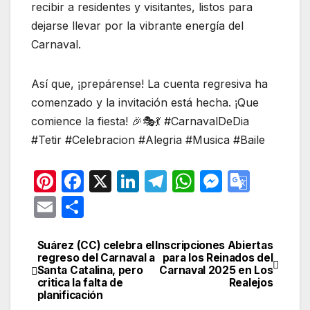
recibir a residentes y visitantes, listos para
dejarse llevar por la vibrante energía del
Carnaval.
Así que, ¡prepárense! La cuenta regresiva ha
comenzado y la invitación está hecha. ¡Que
comience la fiesta! 🎉🎭💃 #CarnavalDeDia
#Tetir #Celebracion #Alegria #Musica #Baile
Pi
F
X
Li
T
W
M
G
nt
a
n
el
h
e
o
E
C
er
c
k
e
at
s
o
m
o
e
e
e
gr
s
s
gl
ail
m
Suárez (CC) celebra el
Inscripciones Abiertas
Navegación
regreso del Carnaval a
para los Reinados del
st
b
dI
a
A
e
e
p
Santa Catalina, pero
Carnaval 2025 en Los
de
critica la falta de
Realejos
o
n
m
p
n
Tr
ar
planificación
entradas