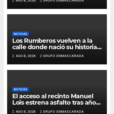
AGO 8, 2026
GRUPO ENMASCARADA
NOTICIAS
Los Rumberos vuelven a la
calle donde nació su historia:
51 años después, el mismo
AGO 8, 2026
GRUPO ENMASCARADA
barrio, el mismo orgullo
NOTICIAS
El acceso al recinto Manuel
Lois estrena asfalto tras años
de espera
AGO 8, 2026
GRUPO ENMASCARADA