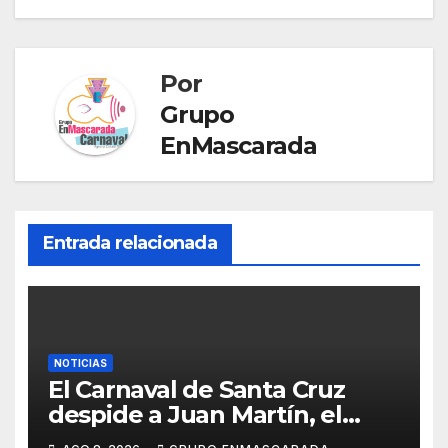
o
p
g
a
tir
k
er
n
sl
Por
at
Grupo
e
EnMascarada
Entrada relacionada
NOTICIAS
El Carnaval de Santa Cruz
despide a Juan Martín, el
inolvidable «Cristóbal Colón»