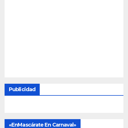
Publicidad
«EnMascárate En Carnaval»