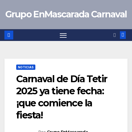
Saltar
Grupo EnMascarada Carnaval
al
contenido
NOTICIAS
Carnaval de Día Tetir
2025 ya tiene fecha:
¡que comience la
fiesta!