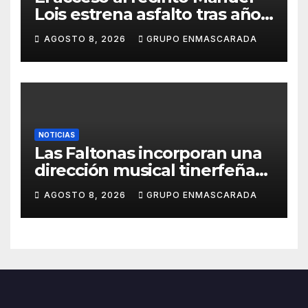
Lois estrena asfalto tras años
de espera
AGOSTO 8, 2026
GRUPO ENMASCARADA
NOTICIAS
Las Faltonas incorporan una
dirección musical tinerfeña
para afrontar con ilusión el
AGOSTO 8, 2026
GRUPO ENMASCARADA
Carnaval de Lanzarote