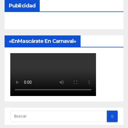
Publicidad
«EnMascárate En Carnaval»