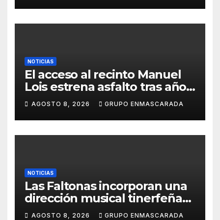
NOTICIAS
El acceso al recinto Manuel
Lois estrena asfalto tras años
de espera
AGOSTO 8, 2026
GRUPO ENMASCARADA
NOTICIAS
Las Faltonas incorporan una
dirección musical tinerfeña
para afrontar con ilusión el
AGOSTO 8, 2026
GRUPO ENMASCARADA