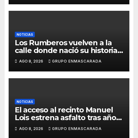
NOTICIAS
Los Rumberos vuelven a la
calle donde nació su historia:
51 años después, el mismo
AGO 8, 2026
GRUPO ENMASCARADA
barrio, el mismo orgullo
NOTICIAS
El acceso al recinto Manuel
Lois estrena asfalto tras años
de espera
AGO 8, 2026
GRUPO ENMASCARADA