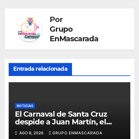
r
r
r
a
t
Por
n
i
Grupo
s
r
EnMascarada
l
a
t
Entrada relacionada
e
NOTICIAS
El Carnaval de Santa Cruz
despide a Juan Martín, el
inolvidable «Cristóbal Colón»
AGO 8, 2026
GRUPO ENMASCARADA