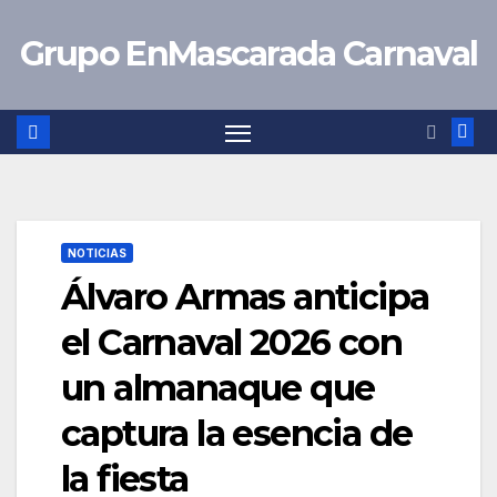
Saltar
Grupo EnMascarada Carnaval
al
contenido
NOTICIAS
Álvaro Armas anticipa
el Carnaval 2026 con
un almanaque que
captura la esencia de
la fiesta