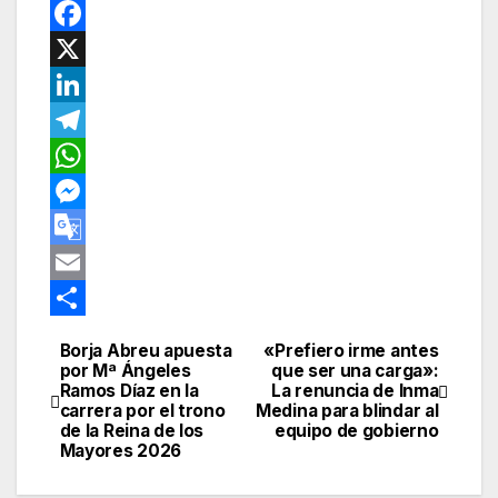
P
i
F
n
a
X
t
c
L
e
e
i
T
r
b
n
e
W
e
o
k
l
h
M
s
o
e
e
a
e
G
t
k
d
g
t
s
o
E
I
r
s
s
o
m
C
Borja Abreu apuesta
«Prefiero irme antes
Navegación
n
a
A
e
g
a
o
por Mª Ángeles
que ser una carga»:
Ramos Díaz en la
La renuncia de Inma
de
m
p
n
l
i
m
carrera por el trono
Medina para blindar al
de la Reina de los
equipo de gobierno
p
g
e
l
p
entradas
Mayores 2026
e
T
a