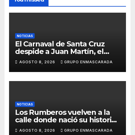
NOTICIAS
El Carnaval de Santa Cruz
despide a Juan Martín, el
inolvidable «Cristóbal Colón»
AGOSTO 8, 2026
GRUPO ENMASCARADA
NOTICIAS
Los Rumberos vuelven a la
calle donde nació su historia:
51 años después, el mismo
AGOSTO 8, 2026
GRUPO ENMASCARADA
barrio, el mismo orgullo