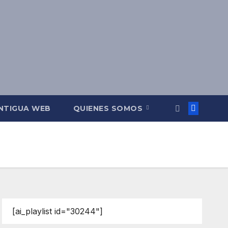
NTIGUA WEB
QUIENES SOMOS
[ai_playlist id="30244"]