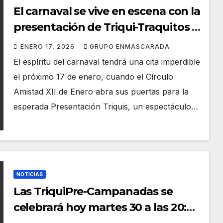
El carnaval se vive en escena con la
presentación de Triqui-Traquitos y
Triqui Traques, este 17 de enero
ENERO 17, 2026
GRUPO ENMASCARADA
El espíritu del carnaval tendrá una cita imperdible
el próximo 17 de enero, cuando el Círculo
Amistad XII de Enero abra sus puertas para la
esperada Presentación Triquis, un espectáculo…
NOTICIAS
Las TriquiPre-Campanadas se
celebrará hoy martes 30 a las 20:45