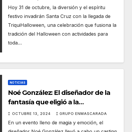
Hoy 31 de octubre, la diversión y el espíritu
festivo invadirán Santa Cruz con la llegada de
TriquiHalloween, una celebración que fusiona la
tradición del Halloween con actividades para
toda…
NOTICIAS
Noé González: El diseñador de la
fantasía que eligió a la
representante de la infantilmónica
OCTUBRE 13, 2024
GRUPO ENMASCARADA
Triqui Traquitos
En un evento lleno de magia y emoción, el
diseñador Noé González llevó a cabo un casting