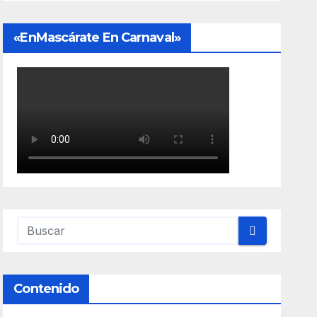
«EnMascárate En Carnaval»
Contenido