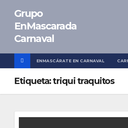
Saltar
Grupo
al
contenido
EnMascarada
Carnaval
ENMASCÁRATE EN CARNAVAL
CAR
Etiqueta:
triqui traquitos