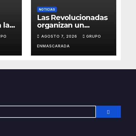
NOTICIAS
Las Revolucionadas
 la
organizan un
Torneo de Ronda
UPO
AGOSTO 7, 2026
GRUPO
el
para recaudar
fondos de cara al
ENMASCARADA
Carnaval 2027