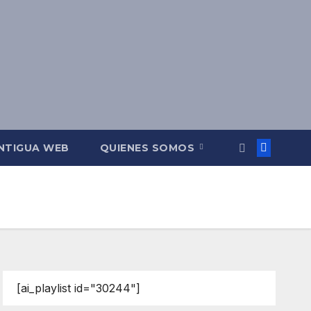
NTIGUA WEB
QUIENES SOMOS
[ai_playlist id="30244"]