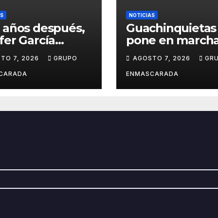
AS
NOTICIAS
 años después,
Guachinquietas
fer García
pone en marcha
ve su sueño
creación de su
TO 7, 2026
GRUPO
AGOSTO 7, 2026
GR
avalero en el
repertorio para 
o de
Carnaval 2027
CARADA
ENMASCARADA
entación de
Juan de la
la para el
d Prix