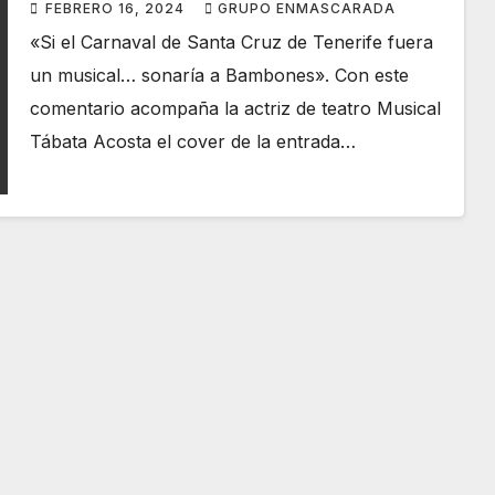
Bambones fue más importante
FEBRERO 16, 2024
GRUPO ENMASCARADA
que si viniese Coldplay»
«Si el Carnaval de Santa Cruz de Tenerife fuera
un musical… sonaría a Bambones». Con este
comentario acompaña la actriz de teatro Musical
Tábata Acosta el cover de la entrada…