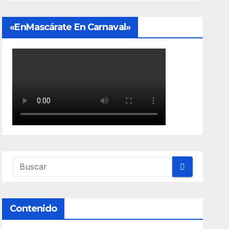
«EnMascárate En Carnaval»
Contenido