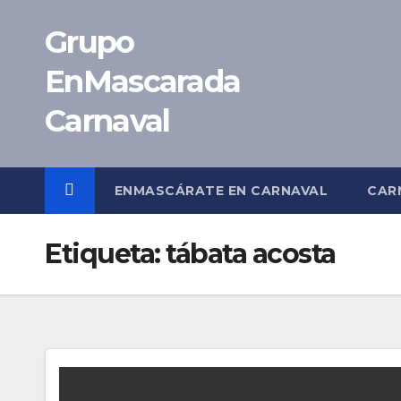
Saltar
Grupo
al
contenido
EnMascarada
Carnaval
ENMASCÁRATE EN CARNAVAL
CAR
Etiqueta:
tábata acosta