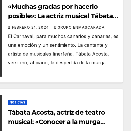
«Muchas gracias por hacerlo
posible»: La actriz musical Tábata
Acosta cumple su sueño cantando
FEBRERO 21, 2024
GRUPO ENMASCARADA
con Los Bambones
El Carnaval, para muchos canarios y canarias, es
una emoción y un sentimiento. La cantante y
artista de musicales tinerfeña, Tábata Acosta,
versionó, al piano, la despedida de la murga…
NOTICIAS
Tábata Acosta, actriz de teatro
musical: «Conocer a la murga