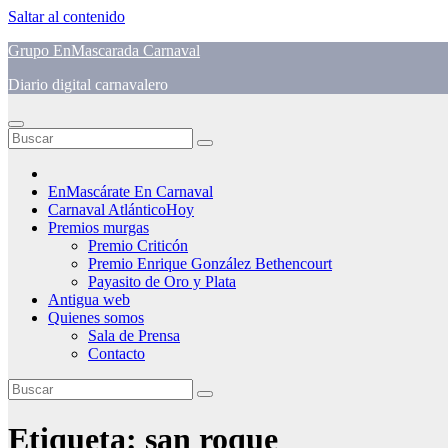
Saltar al contenido
Grupo EnMascarada Carnaval
Diario digital carnavalero
EnMascárate En Carnaval
Carnaval AtlánticoHoy
Premios murgas
Premio Criticón
Premio Enrique González Bethencourt
Payasito de Oro y Plata
Antigua web
Quienes somos
Sala de Prensa
Contacto
Etiqueta:
san roque