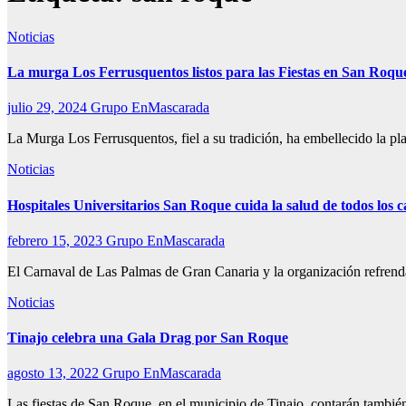
Noticias
La murga Los Ferrusquentos listos para las Fiestas en San Roqu
julio 29, 2024
Grupo EnMascarada
La Murga Los Ferrusquentos, fiel a su tradición, ha embellecido la pl
Noticias
Hospitales Universitarios San Roque cuida la salud de todos los 
febrero 15, 2023
Grupo EnMascarada
El Carnaval de Las Palmas de Gran Canaria y la organización refren
Noticias
Tinajo celebra una Gala Drag por San Roque
agosto 13, 2022
Grupo EnMascarada
Las fiestas de San Roque, en el municipio de Tinajo, contarán también