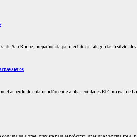
e
aza de San Roque, preparándola para recibir con alegría las festividade
carnavaleros
dan el acuerdo de colaboración entre ambas entidades El Carnaval de 
 con una gala drag, prevista para el próximo lunes una vez finalice el 