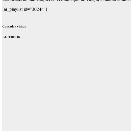
[ai_playlist id="30244"]
Contador visitas
FACEBOOK