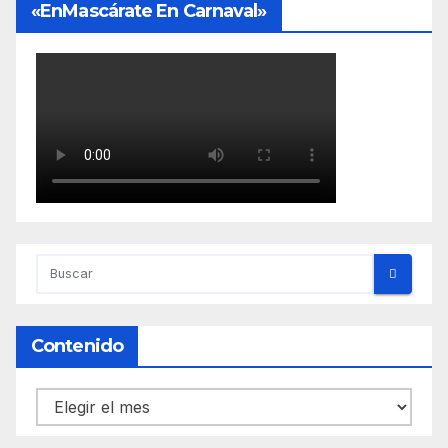
«EnMascárate En Carnaval»
Contenido
Contenido