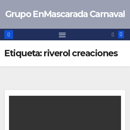
Saltar
Grupo EnMascarada Carnaval
al
contenido
Etiqueta:
riverol creaciones