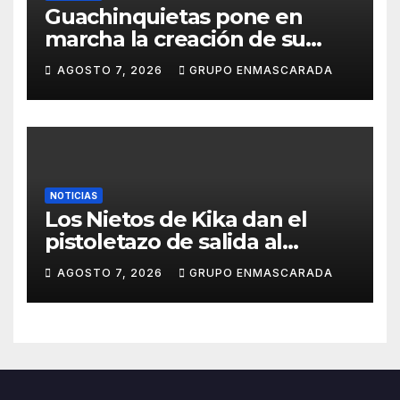
Guachinquietas pone en
marcha la creación de su
repertorio para el Carnaval
AGOSTO 7, 2026
GRUPO ENMASCARADA
2027
NOTICIAS
Los Nietos de Kika dan el
pistoletazo de salida al
Carnaval 2027 con el inicio de
AGOSTO 7, 2026
GRUPO ENMASCARADA
sus ensayos