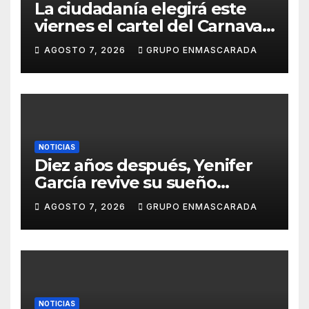
La ciudadanía elegirá este
viernes el cartel del Carnaval
de Las Palmas de Gran
AGOSTO 7, 2026
GRUPO ENMASCARADA
Canaria 2027 en una gala
retransmitida por Televisión
Canaria
NOTICIAS
Diez años después, Yenifer
García revive su sueño
carnavalero en el vídeo de
AGOSTO 7, 2026
GRUPO ENMASCARADA
presentación de San Juan de
la Rambla para el Grand Prix
NOTICIAS