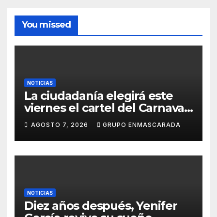
You missed
NOTICIAS
La ciudadanía elegirá este
viernes el cartel del Carnaval
de Las Palmas de Gran
AGOSTO 7, 2026
GRUPO ENMASCARADA
Canaria 2027 en una gala
retransmitida por Televisión
Canaria
NOTICIAS
Diez años después, Yenifer