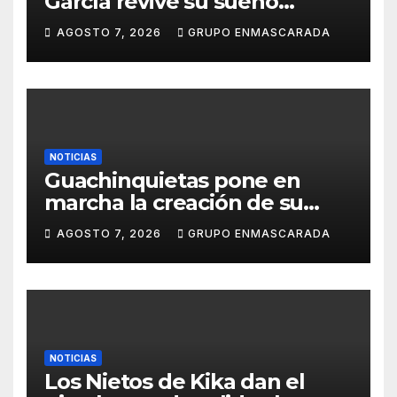
García revive su sueño
carnavalero en el vídeo de
AGOSTO 7, 2026
GRUPO ENMASCARADA
presentación de San Juan de
la Rambla para el Grand Prix
NOTICIAS
Guachinquietas pone en
marcha la creación de su
repertorio para el Carnaval
AGOSTO 7, 2026
GRUPO ENMASCARADA
2027
NOTICIAS
Los Nietos de Kika dan el