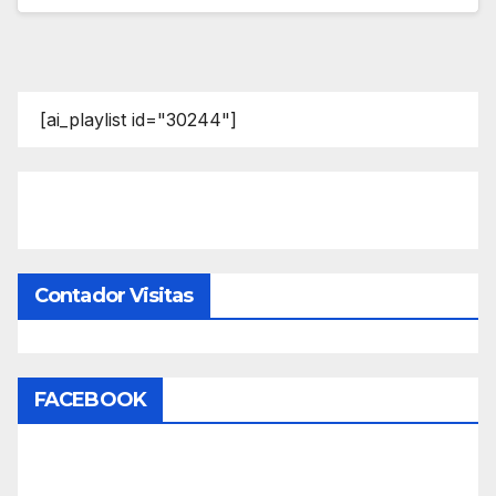
[ai_playlist id="30244"]
Contador Visitas
FACEBOOK