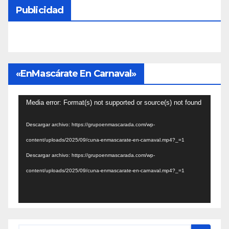
Publicidad
«EnMascárate En Carnaval»
Reproductor
Media error: Format(s) not supported or source(s) not found
de
Descargar archivo: https://grupoenmascarada.com/wp-
vídeo
content/uploads/2025/09/cuna-enmascarate-en-carnaval.mp4?_=1
Descargar archivo: https://grupoenmascarada.com/wp-
content/uploads/2025/09/cuna-enmascarate-en-carnaval.mp4?_=1