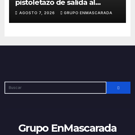
pistoletazo de salida al
Carnaval 2027 con el inicio de
AGOSTO 7, 2026
GRUPO ENMASCARADA
sus ensayos
Grupo EnMascarada