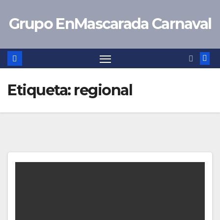
Saltar
Grupo EnMascarada Carnaval
al
contenido
Etiqueta:
regional