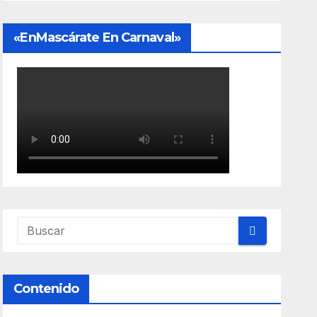
«EnMascárate En Carnaval»
Contenido