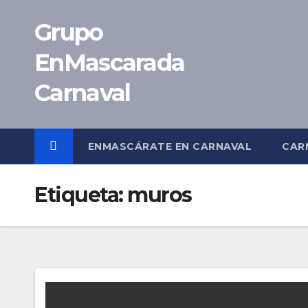
Saltar
Grupo
al
contenido
EnMascarada
Carnaval
ENMASCÁRATE EN CARNAVAL
CAR
Etiqueta:
muros