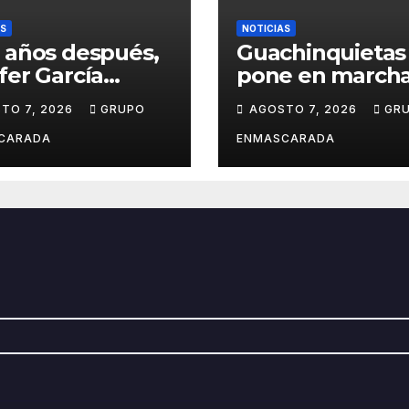
AS
NOTICIAS
 años después,
Guachinquietas
fer García
pone en marcha
ve su sueño
creación de su
TO 7, 2026
GRUPO
AGOSTO 7, 2026
GR
avalero en el
repertorio para 
o de
Carnaval 2027
CARADA
ENMASCARADA
entación de
Juan de la
la para el
d Prix