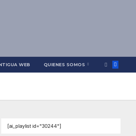
NTIGUA WEB
QUIENES SOMOS
[ai_playlist id="30244"]