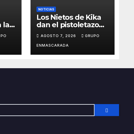
NOTICIAS
Los Nietos de Kika
 la
dan el pistoletazo
de salida al Carnaval
UPO
AGOSTO 7, 2026
GRUPO
el
2027 con el inicio de
sus ensayos
ENMASCARADA