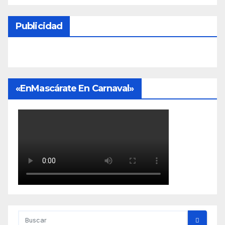
Publicidad
«EnMascárate En Carnaval»