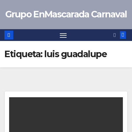
Saltar
Grupo EnMascarada Carnaval
al
contenido
Etiqueta:
luis guadalupe