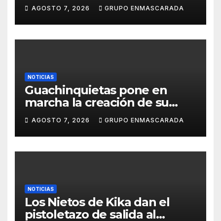
carnavalero en el vídeo de
AGOSTO 7, 2026
GRUPO ENMASCARADA
presentación de San Juan de
la Rambla para el Grand Prix
NOTICIAS
Guachinquietas pone en
marcha la creación de su
repertorio para el Carnaval
AGOSTO 7, 2026
GRUPO ENMASCARADA
2027
NOTICIAS
Los Nietos de Kika dan el
pistoletazo de salida al