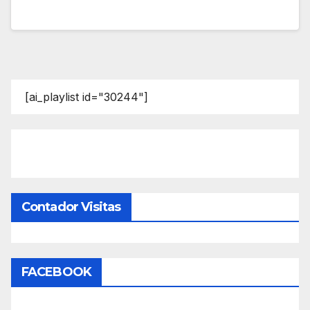
[ai_playlist id="30244"]
Contador Visitas
FACEBOOK