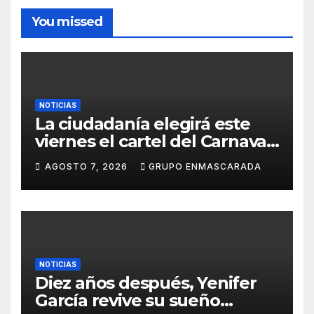
You missed
NOTICIAS
La ciudadanía elegirá este
viernes el cartel del Carnaval
de Las Palmas de Gran
AGOSTO 7, 2026
GRUPO ENMASCARADA
Canaria 2027 en una gala
retransmitida por Televisión
Canaria
NOTICIAS
Diez años después, Yenifer
García revive su sueño