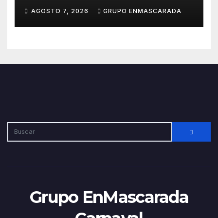
Carnaval 2027 con el inicio de
AGOSTO 7, 2026
GRUPO ENMASCARADA
sus ensayos
Grupo EnMascarada