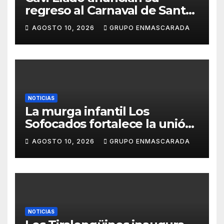
regreso al Carnaval de Santa
Cruz de Tenerife 2027
AGOSTO 10, 2026
GRUPO ENMASCARADA
NOTICIAS
La murga infantil Los
Sofocados fortalece la unión
del grupo con una jornada de
AGOSTO 10, 2026
GRUPO ENMASCARADA
convivencia en la playa de
Antequera
NOTICIAS