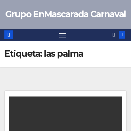
Saltar
Grupo EnMascarada Carnaval
al
contenido
Etiqueta:
las palma