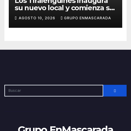
Los Tiralengüines inaugura
su nuevo local y comienza su
camino hacia el Carnaval
AGOSTO 10, 2026
GRUPO ENMASCARADA
2027
Grupo EnMascarada