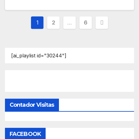
Paginación
1
2
…
6
de
entradas
[ai_playlist id="30244"]
Contador Visitas
FACEBOOK