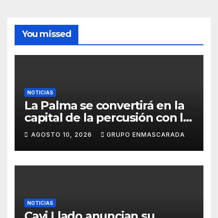
You missed
NOTICIAS
La Palma se convertirá en la
capital de la percusión con la
décima edición del Batucada
AGOSTO 10, 2026
GRUPO ENMASCARADA
Fest
NOTICIAS
Cavi Llado anuncian su