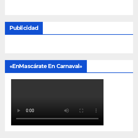
Publicidad
«EnMascárate En Carnaval»