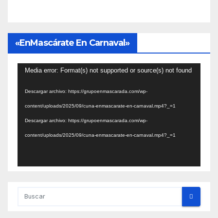
«EnMascárate En Carnaval»
Reproductor
Media error: Format(s) not supported or source(s) not found
de
Descargar archivo: https://grupoenmascarada.com/wp-
vídeo
content/uploads/2025/09/cuna-enmascarate-en-carnaval.mp4?_=1
Descargar archivo: https://grupoenmascarada.com/wp-
content/uploads/2025/09/cuna-enmascarate-en-carnaval.mp4?_=1