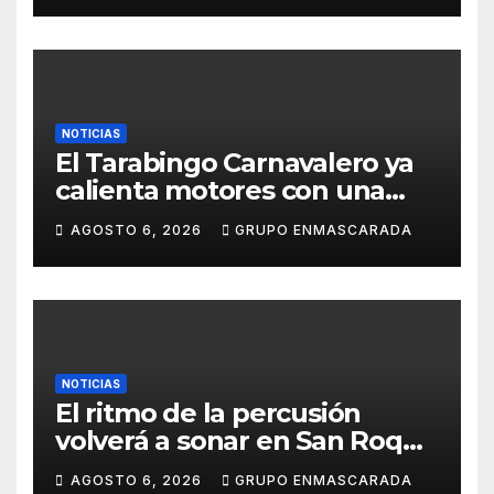
NOTICIAS
El Tarabingo Carnavalero ya
calienta motores con una
nueva edición cargada de
AGOSTO 6, 2026
GRUPO ENMASCARADA
sorpresas
NOTICIAS
El ritmo de la percusión
volverá a sonar en San Roque
con un taller abierto a todos
AGOSTO 6, 2026
GRUPO ENMASCARADA