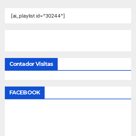
[ai_playlist id="30244"]
Contador Visitas
FACEBOOK