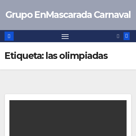
Saltar
Grupo EnMascarada Carnaval
al
contenido
Etiqueta:
las olimpiadas