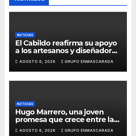
NOTICIAS
El Cabildo reafirma su apoyo
a los artesanos y diseñadores
del Carnaval de Tenerife
AGOSTO 6, 2026
GRUPO ENMASCARADA
NOTICIAS
Hugo Marrero, una joven
promesa que crece entre la
música y la pasión por el
AGOSTO 6, 2026
GRUPO ENMASCARADA
Carnaval