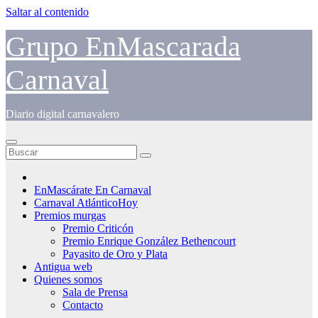
Saltar al contenido
Grupo EnMascarada
Carnaval
Diario digital carnavalero
EnMascárate En Carnaval
Carnaval AtlánticoHoy
Premios murgas
Premio Criticón
Premio Enrique González Bethencourt
Payasito de Oro y Plata
Antigua web
Quienes somos
Sala de Prensa
Contacto