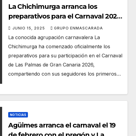
La Chichimurga arranca los
preparativos para el Carnaval 2026
con creatividad e ilusión
JUNIO 15, 2025
GRUPO ENMASCARADA
La conocida agrupación carnavalera La
Chichimurga ha comenzado oficialmente los
preparativos para su participación en el Carnaval
de Las Palmas de Gran Canaria 2026,
compartiendo con sus seguidores los primeros…
NOTICIAS
Agüimes arranca el carnaval el 19
de febrero con el pregón y La