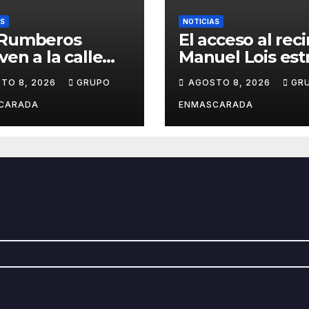
AS
NOTICIAS
 Rumberos
El acceso al rec
ven a la calle
Manuel Lois est
e nació su
asfalto tras año
TO 8, 2026
GRUPO
AGOSTO 8, 2026
GR
oria: 51 años
espera
ués, el mismo
CARADA
ENMASCARADA
io, el mismo
llo