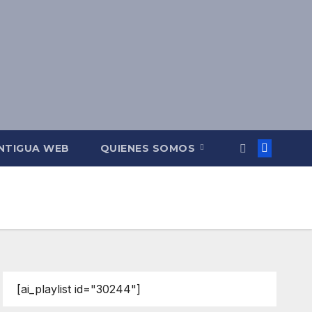
NTIGUA WEB
QUIENES SOMOS
[ai_playlist id="30244"]