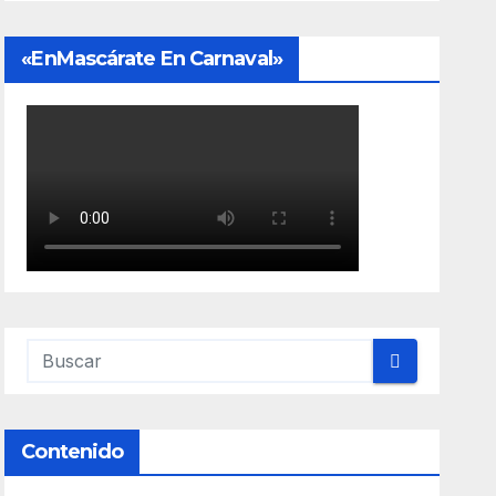
«EnMascárate En Carnaval»
Contenido