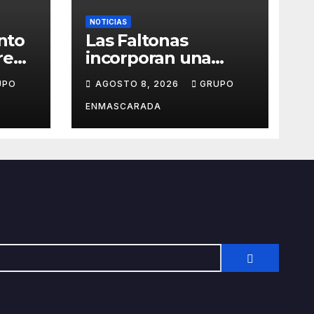
NOTICIAS
into
Las Faltonas
rena
incorporan una
s de
dirección musical
UPO
AGOSTO 8, 2026
GRUPO
tinerfeña para
afrontar con ilusión
ENMASCARADA
el Carnaval de
Lanzarote