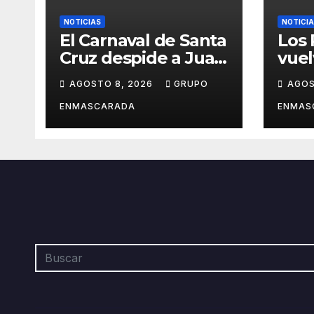
NOTICIAS
NOTICI
El Carnaval de Santa
Los
Cruz despide a Juan
vuel
Martín, el
dond
AGOSTO 8, 2026
GRUPO
AGOS
inolvidable
hist
«Cristóbal Colón»
desp
ENMASCARADA
ENMAS
barr
orgu