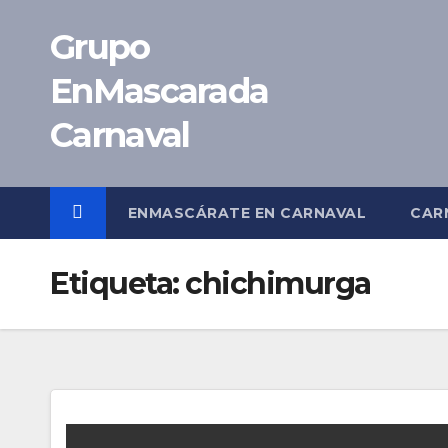
Saltar
Grupo
al
contenido
EnMascarada
Carnaval
ENMASCÁRATE EN CARNAVAL
CAR
Etiqueta:
chichimurga