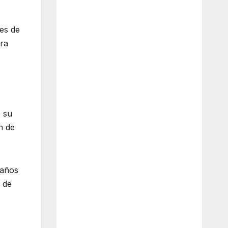
es de
ura
e su
n de
 años
a de