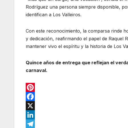
Rodríguez una persona siempre disponible, pos
identifican a Los Valleiros.
Con este reconocimiento, la comparsa rinde ho
y dedicación, reafirmando el papel de Raquel
mantener vivo el espíritu y la historia de Los Val
Quince años de entrega que reflejan el verdad
carnaval.
P
i
F
n
a
X
t
c
L