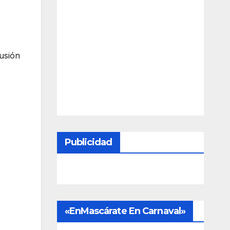
usión
Publicidad
«EnMascárate En Carnaval»