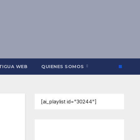
TIGUA WEB
QUIENES SOMOS
[ai_playlist id="30244"]