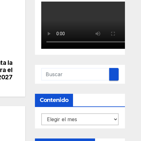
ta la
ra el
2027
Contenido
Contenido