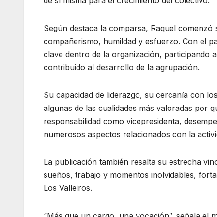
de sí misma para el crecimiento del colectivo.
Según destaca la comparsa, Raquel comenzó su
compañerismo, humildad y esfuerzo. Con el pas
clave dentro de la organización, participando 
contribuido al desarrollo de la agrupación.
Su capacidad de liderazgo, su cercanía con los
algunas de las cualidades más valoradas por q
responsabilidad como vicepresidenta, desempe
numerosos aspectos relacionados con la activi
La publicación también resalta su estrecha vi
sueños, trabajo y momentos inolvidables, fortal
Los Valleiros.
“Más que un cargo, una vocación”, señala el m