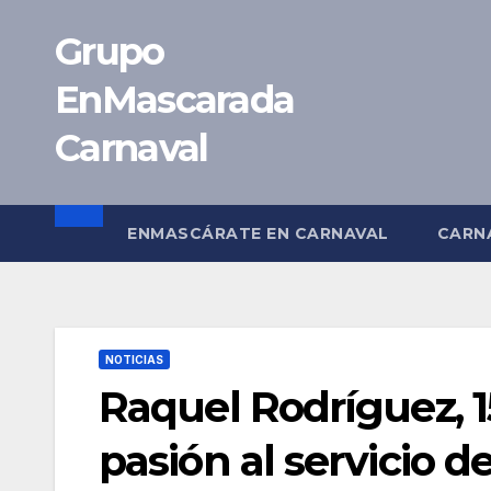
Saltar
Grupo
al
contenido
EnMascarada
Carnaval
ENMASCÁRATE EN CARNAVAL
CARN
NOTICIAS
Raquel Rodríguez, 
pasión al servicio de