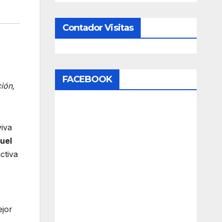
Contador Visitas
FACEBOOK
ión,
viva
uel
ctiva
ejor