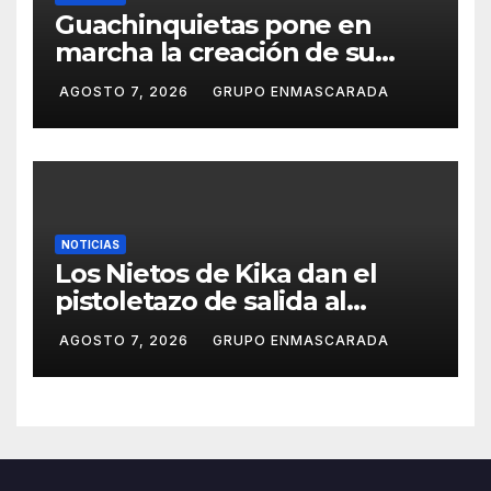
Guachinquietas pone en
marcha la creación de su
repertorio para el Carnaval
AGOSTO 7, 2026
GRUPO ENMASCARADA
2027
NOTICIAS
Los Nietos de Kika dan el
pistoletazo de salida al
Carnaval 2027 con el inicio de
AGOSTO 7, 2026
GRUPO ENMASCARADA
sus ensayos