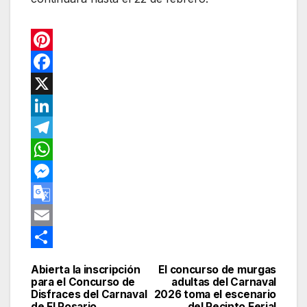
P
i
F
n
a
X
t
c
L
e
e
i
T
r
b
n
e
W
e
o
k
l
h
M
s
o
e
e
a
e
G
t
k
d
g
t
s
o
E
I
r
s
s
o
m
C
Abierta la inscripción
El concurso de murgas
Navegación
n
a
A
e
g
a
o
para el Concurso de
adultas del Carnaval
Disfraces del Carnaval
2026 toma el escenario
de
m
p
n
l
i
m
de El Rosario
del Recinto Ferial