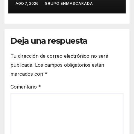
repertorio para el Carnaval
AGO 7, 2026
GRUPO ENMASCARADA
2027
Deja una respuesta
Tu dirección de correo electrónico no será
publicada.
Los campos obligatorios están
marcados con
*
Comentario
*