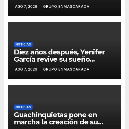
de Las Palmas de Gran
AGO 7, 2026
GRUPO ENMASCARADA
Canaria 2027 en una gala
retransmitida por Televisión
Canaria
NOTICIAS
Diez años después, Yenifer
García revive su sueño
carnavalero en el vídeo de
AGO 7, 2026
GRUPO ENMASCARADA
presentación de San Juan de
la Rambla para el Grand Prix
NOTICIAS
Guachinquietas pone en
marcha la creación de su