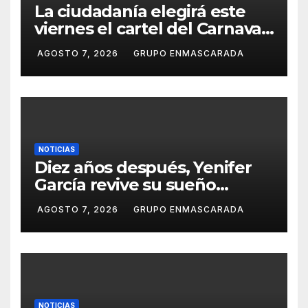
La ciudadanía elegirá este
viernes el cartel del Carnaval
de Las Palmas de Gran
AGOSTO 7, 2026
GRUPO ENMASCARADA
Canaria 2027 en una gala
retransmitida por Televisión
Canaria
NOTICIAS
Diez años después, Yenifer
García revive su sueño
carnavalero en el vídeo de
AGOSTO 7, 2026
GRUPO ENMASCARADA
presentación de San Juan de
la Rambla para el Grand Prix
NOTICIAS