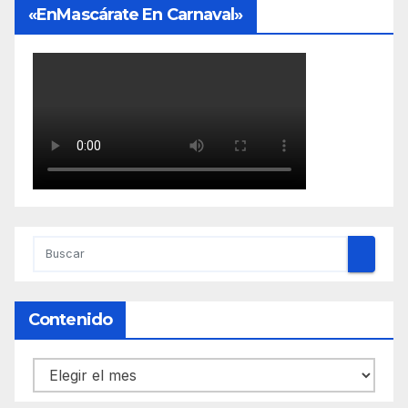
«EnMascárate En Carnaval»
Contenido
Contenido