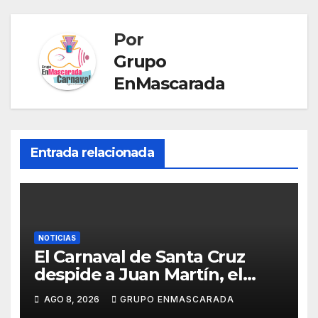
k
er
n
sl
Por
at
Grupo
e
EnMascarada
Entrada relacionada
NOTICIAS
El Carnaval de Santa Cruz
despide a Juan Martín, el
inolvidable «Cristóbal Colón»
AGO 8, 2026
GRUPO ENMASCARADA