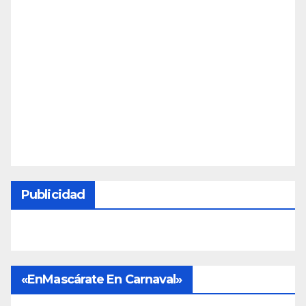
Publicidad
«EnMascárate En Carnaval»