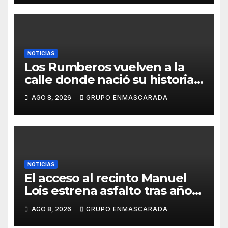
NOTICIAS
Los Rumberos vuelven a la
calle donde nació su historia:
51 años después, el mismo
AGO 8, 2026
GRUPO ENMASCARADA
barrio, el mismo orgullo
NOTICIAS
El acceso al recinto Manuel
Lois estrena asfalto tras años
de espera
AGO 8, 2026
GRUPO ENMASCARADA