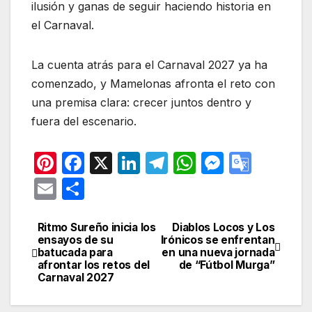
ilusión y ganas de seguir haciendo historia en
el Carnaval.
La cuenta atrás para el Carnaval 2027 ya ha
comenzado, y Mamelonas afronta el reto con
una premisa clara: crecer juntos dentro y
fuera del escenario.
Pi
F
X
Li
T
W
M
G
nt
a
n
el
h
e
o
E
C
er
c
k
e
at
s
o
m
o
e
e
e
gr
s
s
gl
ail
m
Ritmo Sureño inicia los
Diablos Locos y Los
Navegación
ensayos de su
Irónicos se enfrentan
st
b
dI
a
A
e
e
p
batucada para
en una nueva jornada
de
afrontar los retos del
de “Fútbol Murga”
o
n
m
p
n
Tr
ar
Carnaval 2027
entradas
o
p
g
a
tir