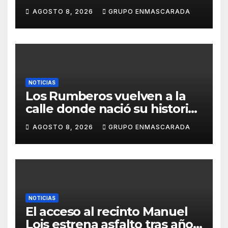
inolvidable «Cristóbal Colón»
AGOSTO 8, 2026
GRUPO ENMASCARADA
NOTICIAS
Los Rumberos vuelven a la
calle donde nació su historia:
51 años después, el mismo
AGOSTO 8, 2026
GRUPO ENMASCARADA
barrio, el mismo orgullo
NOTICIAS
El acceso al recinto Manuel
Lois estrena asfalto tras años