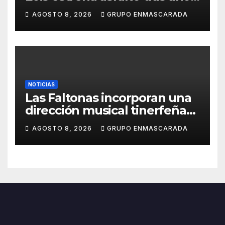
de espera
AGOSTO 8, 2026
GRUPO ENMASCARADA
NOTICIAS
Las Faltonas incorporan una
dirección musical tinerfeña
para afrontar con ilusión el
AGOSTO 8, 2026
GRUPO ENMASCARADA
Carnaval de Lanzarote