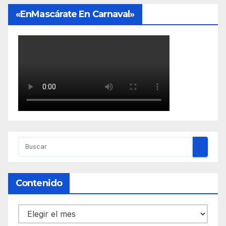
«EnMascárate En Carnaval»
Contenido
Contenido