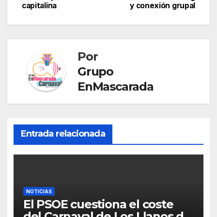
capitalina
y conexión grupal
p
g
e
l
p
entradas
e
T
a
r
r
r
Por
a
t
Grupo
n
i
EnMascarada
s
r
l
a
Entrada relacionada
t
e
NOTICIAS
El PSOE cuestiona el coste
del Carnaval de Los Llanos de