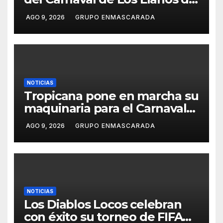
Aridane y reclama mayor
AGO 9, 2026
GRUPO ENMASCARADA
control del gasto municipal
NOTICIAS
Tropicana pone en marcha su
maquinaria para el Carnaval
2027 con los primeros
AGO 9, 2026
GRUPO ENMASCARADA
ensayos de Lucas Darias
NOTICIAS
Los Diablos Locos celebran
con éxito su torneo de FIFA