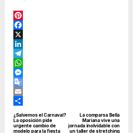
P
i
F
n
a
X
t
c
L
e
e
i
T
r
b
n
e
W
e
o
k
l
h
M
s
o
e
e
a
e
G
t
k
d
g
t
s
o
E
I
r
s
s
o
m
C
¿Salvemos el Carnaval?
La comparsa Bella
Navegación
n
a
A
e
g
a
o
La oposición pide
Mariana vive una
urgente cambio de
jornada inolvidable con
de
m
p
n
l
i
m
modelo para la fiesta
un taller de stretching