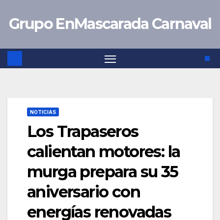
Saltar
Grupo EnMascarada Carnaval
al
contenido
NOTICIAS
Los Trapaseros
calientan motores: la
murga prepara su 35
aniversario con
energías renovadas