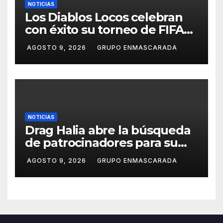
NOTICIAS
Los Diablos Locos celebran
con éxito su torneo de FIFA
durante el verano
AGOSTO 9, 2026
GRUPO ENMASCARADA
NOTICIAS
Drag Halia abre la búsqueda
de patrocinadores para su
participación en el Carnaval
AGOSTO 9, 2026
GRUPO ENMASCARADA
de Las Palmas de Gran
Canaria 2027