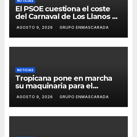
NOTICIAS
El PSOE cuestiona el coste
del Carnaval de Los Llanos de
Aridane y reclama mayor
AGOSTO 9, 2026
GRUPO ENMASCARADA
control del gasto municipal
NOTICIAS
Tropicana pone en marcha
su maquinaria para el
Carnaval 2027 con los
AGOSTO 9, 2026
GRUPO ENMASCARADA
primeros ensayos de Lucas
Darias