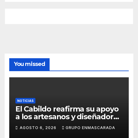
You missed
NOTICIAS
El Cabildo reafirma su apoyo
a los artesanos y diseñadores
del Carnaval de Tenerife
AGOSTO 6, 2026
GRUPO ENMASCARADA