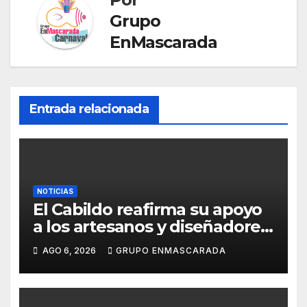
e
Grupo
EnMascarada
Entrada relacionada
NOTICIAS
El Cabildo reafirma su apoyo
a los artesanos y diseñadores
del Carnaval de Tenerife
AGO 6, 2026
GRUPO ENMASCARADA