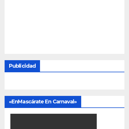
Publicidad
«EnMascárate En Carnaval»