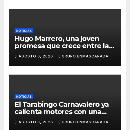
NOTICIAS
Hugo Marrero, una joven
promesa que crece entre la
música y la pasión por el
AGOSTO 6, 2026
GRUPO ENMASCARADA
Carnaval
NOTICIAS
El Tarabingo Carnavalero ya
calienta motores con una
nueva edición cargada de
AGOSTO 6, 2026
GRUPO ENMASCARADA
sorpresas