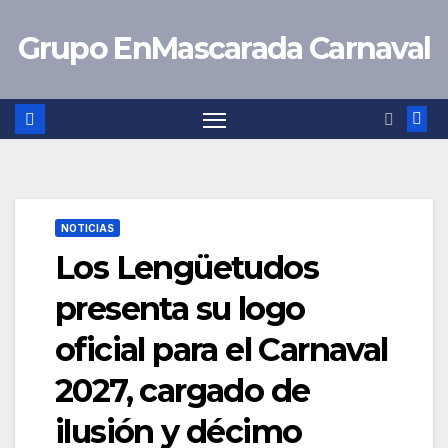
Saltar
Grupo EnMascarada Carnaval
al
contenido
NOTICIAS
Los Lengüetudos
presenta su logo
oficial para el Carnaval
2027, cargado de
ilusión y décimo