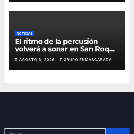
NOTICIAS
El ritmo de la percusión
volverá a sonar en San Roque
con un taller abierto a todos
AGOSTO 6, 2026
GRUPO ENMASCARADA
los públicos