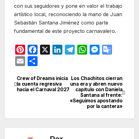
con sus seguidores y pone en valor el trabajo
artístico local, reconociendo la mano de Juan
Sebastián Santana Jiménez como parte
fundamental de este proyecto carnavalero.
Pi
F
X
Li
T
W
M
G
nt
a
n
el
h
e
o
E
C
er
c
k
e
at
s
o
m
o
e
e
e
gr
s
s
gl
ail
m
Crew of Dreams inicia
Los Chachitos cierran
Navegación
la cuenta regresiva
una era y abren nuevo
st
b
dI
a
A
e
e
p
hacia el Carnaval 2027
capítulo con Daniela
de
Santana al frente:
o
n
m
p
n
Tr
ar
«Seguimos apostando
entradas
o
p
g
a
por la cantera»
tir
k
er
n
sl
at
Por