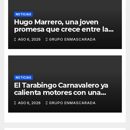
NOTICIAS
Hugo Marrero, una joven
promesa que crece entre la
música y la pasión por el
AGO 6, 2026
GRUPO ENMASCARADA
Carnaval
NOTICIAS
El Tarabingo Carnavalero ya
calienta motores con una
nueva edición cargada de
AGO 6, 2026
GRUPO ENMASCARADA
sorpresas