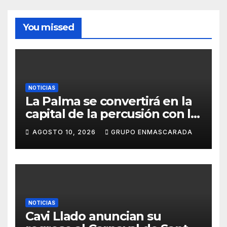
You missed
NOTICIAS
La Palma se convertirá en la
capital de la percusión con la
décima edición del Batucada
AGOSTO 10, 2026
GRUPO ENMASCARADA
Fest
NOTICIAS
Cavi Llado anuncian su