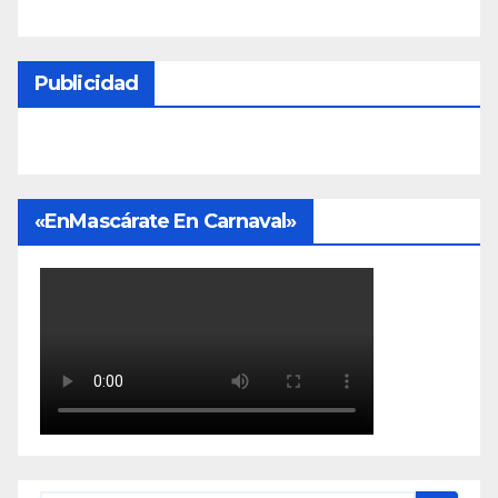
Publicidad
«EnMascárate En Carnaval»