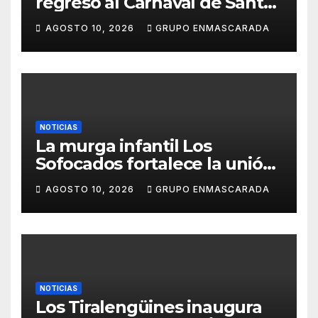
regreso al Carnaval de Santa
Cruz de Tenerife 2027
AGOSTO 10, 2026
GRUPO ENMASCARADA
NOTICIAS
La murga infantil Los
Sofocados fortalece la unión
del grupo con una jornada de
AGOSTO 10, 2026
GRUPO ENMASCARADA
convivencia en la playa de
Antequera
NOTICIAS
Los Tiralengüines inaugura