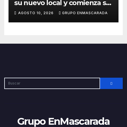
su nuevo local y comienza su
camino hacia el Carnaval
AGOSTO 10, 2026
GRUPO ENMASCARADA
2027
Grupo EnMascarada