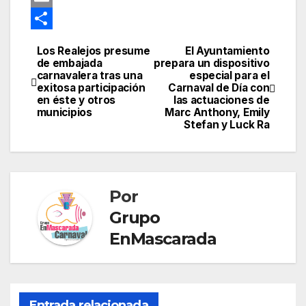
t
k
d
g
t
s
o
E
I
r
s
s
o
m
C
Los Realejos presume
El Ayuntamiento
Navegación
n
a
A
e
g
a
o
de embajada
prepara un dispositivo
carnavalera tras una
especial para el
de
m
p
n
l
i
m
exitosa participación
Carnaval de Día con
en éste y otros
las actuaciones de
p
g
e
l
p
entradas
municipios
Marc Anthony, Emily
Stefan y Luck Ra
e
T
a
r
r
r
a
t
Por
n
i
Grupo
s
r
EnMascarada
l
a
t
e
Entrada relacionada