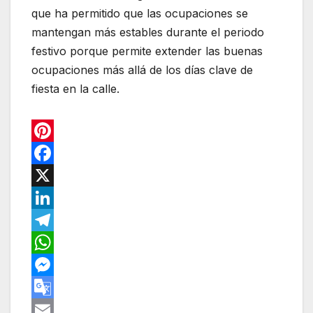
que ha permitido que las ocupaciones se
mantengan más estables durante el periodo
festivo porque permite extender las buenas
ocupaciones más allá de los días clave de
fiesta en la calle.
P
i
F
n
a
X
t
c
L
e
e
i
T
r
b
n
e
W
e
o
k
l
h
M
s
o
e
e
a
e
G