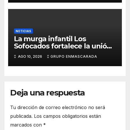
NOTICIAS
La murga infantil Los
Sofocados fortalece la unión
del grupo con una jornada de
AGO 10, 2026
GRUPO ENMASCARADA
convivencia en la playa de
Antequera
Deja una respuesta
Tu dirección de correo electrónico no será
publicada.
Los campos obligatorios están
marcados con
*