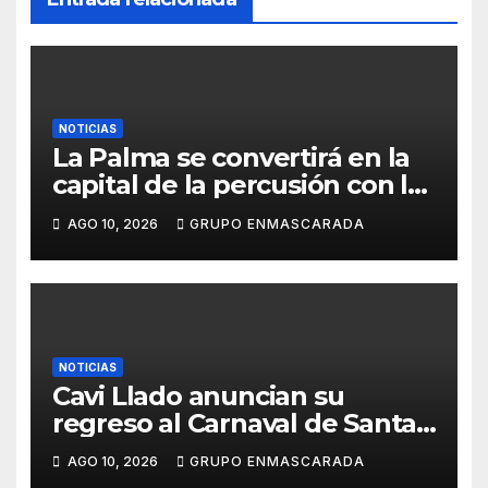
NOTICIAS
La Palma se convertirá en la
capital de la percusión con la
décima edición del Batucada
AGO 10, 2026
GRUPO ENMASCARADA
Fest
NOTICIAS
Cavi Llado anuncian su
regreso al Carnaval de Santa
Cruz de Tenerife 2027
AGO 10, 2026
GRUPO ENMASCARADA