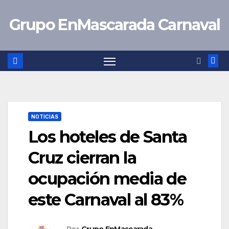
Saltar
Grupo EnMascarada Carnaval
al
contenido
NOTICIAS
Los hoteles de Santa
Cruz cierran la
ocupación media de
este Carnaval al 83%