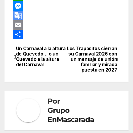
r
b
n
e
W
e
o
k
l
h
M
s
o
e
e
a
e
G
t
k
d
g
t
s
o
E
I
r
s
s
o
m
C
Un Carnaval a la altura
Los Trapasitos cierran
Navegación
n
a
A
e
g
a
o
de Quevedo… o un
su Carnaval 2026 con
Quevedo a la altura
un mensaje de unión
de
m
p
n
l
i
m
del Carnaval
familiar y mirada
puesta en 2027
p
g
e
l
p
entradas
e
T
a
r
r
r
Por
a
t
Grupo
n
i
EnMascarada
s
r
l