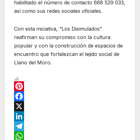
habilitado el número de contacto 668 529 033,
así como sus redes sociales oficiales.
Con esta iniciativa, “Los Disimulados”
reafirman su compromiso con la cultura
popular y con la construcción de espacios de
encuentro que fortalezcan el tejido social de
Llano del Moro.
P
i
F
n
a
X
t
c
L
e
e
i
T