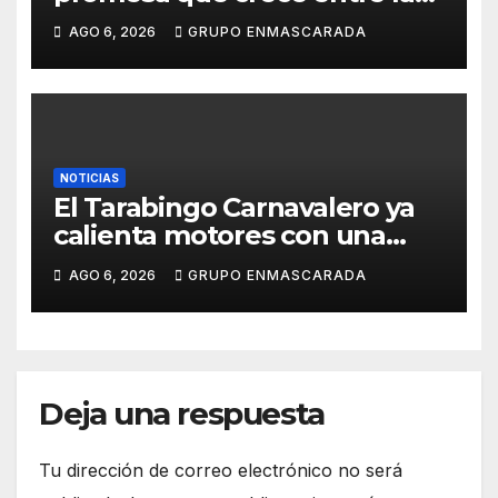
música y la pasión por el
AGO 6, 2026
GRUPO ENMASCARADA
Carnaval
NOTICIAS
El Tarabingo Carnavalero ya
calienta motores con una
nueva edición cargada de
AGO 6, 2026
GRUPO ENMASCARADA
sorpresas
Deja una respuesta
Tu dirección de correo electrónico no será