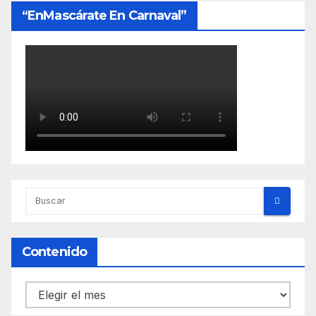
“EnMascárate En Carnaval”
Contenido
Contenido