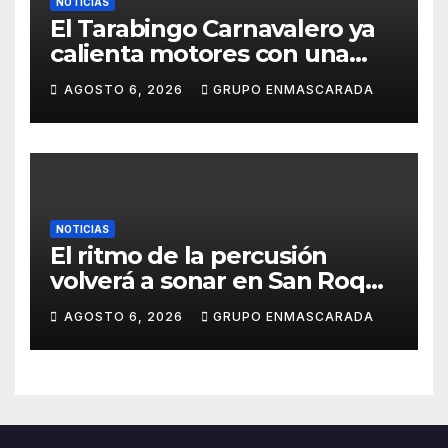
NOTICIAS
El Tarabingo Carnavalero ya
calienta motores con una
nueva edición cargada de
AGOSTO 6, 2026
GRUPO ENMASCARADA
sorpresas
NOTICIAS
El ritmo de la percusión
volverá a sonar en San Roque
con un taller abierto a todos
AGOSTO 6, 2026
GRUPO ENMASCARADA
los públicos