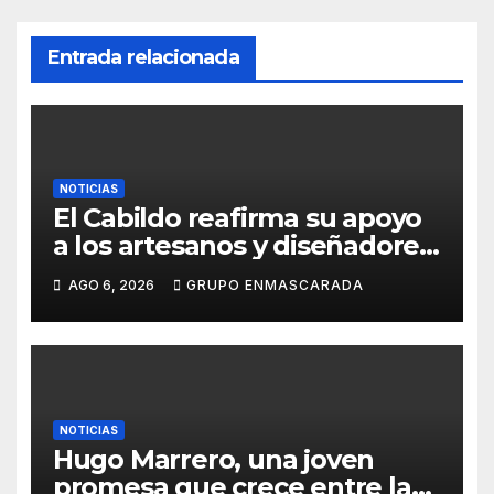
a
Entrada relacionada
t
e
NOTICIAS
El Cabildo reafirma su apoyo
a los artesanos y diseñadores
del Carnaval de Tenerife
AGO 6, 2026
GRUPO ENMASCARADA
NOTICIAS
Hugo Marrero, una joven
promesa que crece entre la