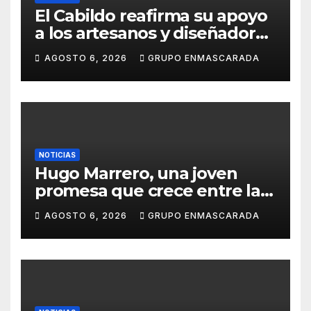
El Cabildo reafirma su apoyo
a los artesanos y diseñadores
del Carnaval de Tenerife
AGOSTO 6, 2026
GRUPO ENMASCARADA
NOTICIAS
Hugo Marrero, una joven
promesa que crece entre la
música y la pasión por el
AGOSTO 6, 2026
GRUPO ENMASCARADA
Carnaval