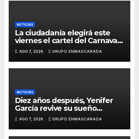
NOTICIAS
La ciudadanía elegirá este
viernes el cartel del Carnaval
de Las Palmas de Gran
AGO 7, 2026
GRUPO ENMASCARADA
Canaria 2027 en una gala
retransmitida por Televisión
Canaria
NOTICIAS
Diez años después, Yenifer
García revive su sueño
carnavalero en el vídeo de
AGO 7, 2026
GRUPO ENMASCARADA
presentación de San Juan de
la Rambla para el Grand Prix