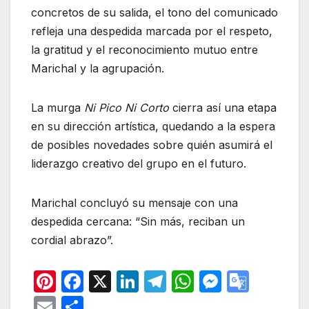
concretos de su salida, el tono del comunicado
refleja una despedida marcada por el respeto,
la gratitud y el reconocimiento mutuo entre
Marichal y la agrupación.
La murga
Ni Pico Ni Corto
cierra así una etapa
en su dirección artística, quedando a la espera
de posibles novedades sobre quién asumirá el
liderazgo creativo del grupo en el futuro.
Marichal concluyó su mensaje con una
despedida cercana: “Sin más, reciban un
cordial abrazo”.
Pi
F
X
Li
T
W
M
G
nt
a
n
el
h
e
o
E
C