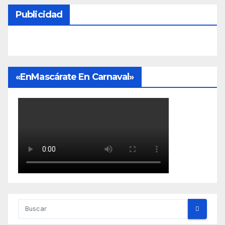
Publicidad
«EnMascárate En Carnaval»