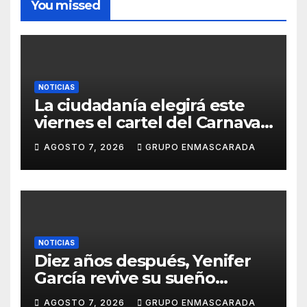
You missed
NOTICIAS
La ciudadanía elegirá este
viernes el cartel del Carnaval
de Las Palmas de Gran
AGOSTO 7, 2026
GRUPO ENMASCARADA
Canaria 2027 en una gala
retransmitida por Televisión
Canaria
NOTICIAS
Diez años después, Yenifer
García revive su sueño
carnavalero en el vídeo de
AGOSTO 7, 2026
GRUPO ENMASCARADA