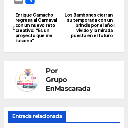
er
c
k
e
at
s
o
m
o
e
e
e
gr
s
s
gl
ail
m
Enrique Camacho
Los Bambones cierran
Navegación
regresa al Carnaval
su temporada con un
st
b
dI
a
A
e
e
p
con un nuevo reto
brindis por el año
de
creativo: “Es un
vivido y la mirada
o
n
m
p
n
Tr
ar
proyecto que me
puesta en el futuro
entradas
o
p
g
a
ilusiona”
tir
k
er
n
sl
at
Por
e
Grupo
EnMascarada
Entrada relacionada