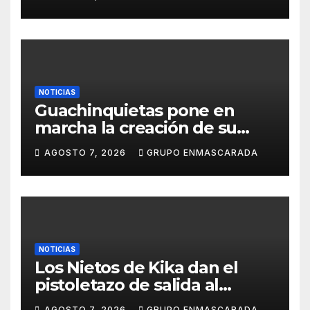
presentación de San Juan de
la Rambla para el Grand Prix
NOTICIAS
Guachinquietas pone en
marcha la creación de su
repertorio para el Carnaval
AGOSTO 7, 2026
GRUPO ENMASCARADA
2027
NOTICIAS
Los Nietos de Kika dan el
pistoletazo de salida al
Carnaval 2027 con el inicio de
AGOSTO 7, 2026
GRUPO ENMASCARADA