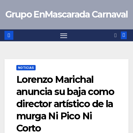
Saltar
Grupo EnMascarada Carnaval
al
contenido
NOTICIAS
Lorenzo Marichal
anuncia su baja como
director artístico de la
murga Ni Pico Ni
Corto