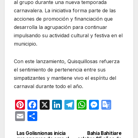
al grupo durante una nueva temporada
carnavalera. La iniciativa forma parte de las
acciones de promoción y financiación que
desarrolla la agrupación para continuar
impulsando su actividad cultural y festiva en el
municipio.
Con este lanzamiento, Quisquillosas refuerza
el sentimiento de pertenencia entre sus
simpatizantes y mantiene vivo el espíritu del
carnaval durante todo el año.
Pi
F
X
Li
T
W
M
G
nt
a
n
el
h
e
o
E
C
er
c
k
e
at
s
o
m
o
e
e
e
gr
s
s
gl
ail
m
Las Golisnionas inicia
Bahía Bahitiare
Navegación