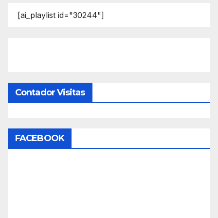
[ai_playlist id="30244"]
Contador Visitas
FACEBOOK