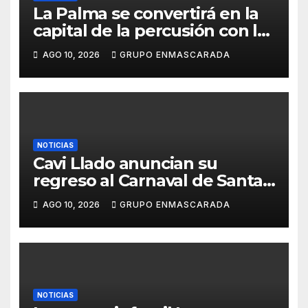
La Palma se convertirá en la
capital de la percusión con la
décima edición del Batucada
AGO 10, 2026
GRUPO ENMASCARADA
Fest
NOTICIAS
Cavi Llado anuncian su
regreso al Carnaval de Santa
Cruz de Tenerife 2027
AGO 10, 2026
GRUPO ENMASCARADA
NOTICIAS