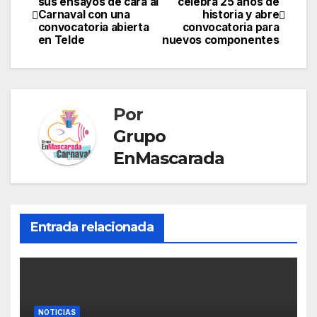
sus ensayos de cara al
celebra 25 años de
st
b
dI
a
A
e
e
p
Carnaval con una
historia y abre
de
convocatoria abierta
convocatoria para
o
n
m
p
n
Tr
ar
en Telde
nuevos componentes
entradas
o
p
g
a
tir
k
er
n
sl
Por
at
Grupo
e
EnMascarada
Entrada relacionada
NOTICIAS