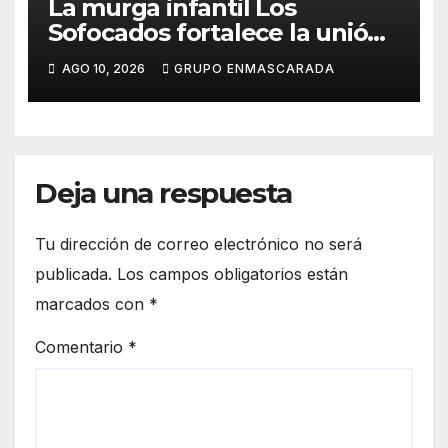
La murga infantil Los
Sofocados fortalece la unión
del grupo con una jornada de
AGO 10, 2026
GRUPO ENMASCARADA
convivencia en la playa de
Antequera
Deja una respuesta
Tu dirección de correo electrónico no será
publicada.
Los campos obligatorios están
marcados con
*
Comentario
*