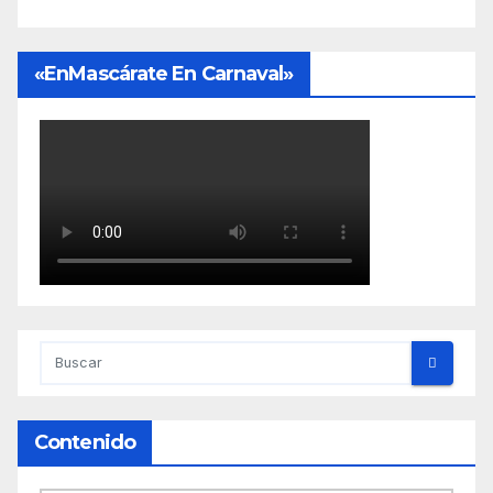
«EnMascárate En Carnaval»
Contenido