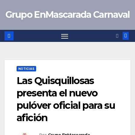
Saltar
Grupo EnMascarada Carnaval
al
contenido
NOTICIAS
Las Quisquillosas
presenta el nuevo
pulóver oficial para su
afición