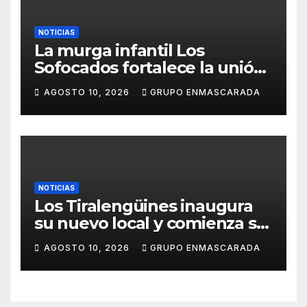
NOTICIAS
La murga infantil Los
Sofocados fortalece la unión
del grupo con una jornada de
AGOSTO 10, 2026
GRUPO ENMASCARADA
convivencia en la playa de
Antequera
NOTICIAS
Los Tiralengüines inaugura
su nuevo local y comienza su
camino hacia el Carnaval
AGOSTO 10, 2026
GRUPO ENMASCARADA
2027