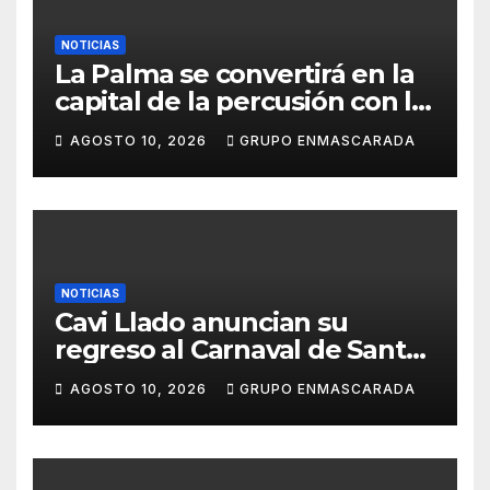
NOTICIAS
La Palma se convertirá en la
capital de la percusión con la
décima edición del Batucada
AGOSTO 10, 2026
GRUPO ENMASCARADA
Fest
NOTICIAS
Cavi Llado anuncian su
regreso al Carnaval de Santa
Cruz de Tenerife 2027
AGOSTO 10, 2026
GRUPO ENMASCARADA