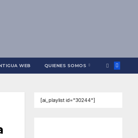
NTIGUA WEB
QUIENES SOMOS
[ai_playlist id="30244"]
a