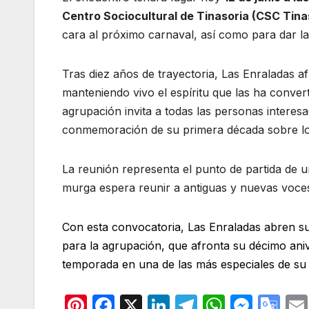
Centro Sociocultural de Tinasoria (CSC Tina
cara al próximo carnaval, así como para dar la
Tras diez años de trayectoria, Las Enraladas a
manteniendo vivo el espíritu que las ha conver
agrupación invita a todas las personas intere
conmemoración de su primera década sobre lo
La reunión representa el punto de partida de u
murga espera reunir a antiguas y nuevas voces 
Con esta convocatoria, Las Enraladas abren su
para la agrupación, que afronta su décimo aniv
temporada en una de las más especiales de su 
Pi
F
X
Li
T
W
M
G