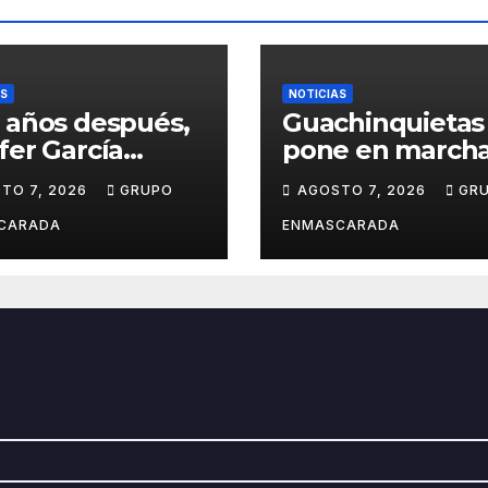
AS
NOTICIAS
 años después,
Guachinquietas
fer García
pone en marcha
ve su sueño
creación de su
TO 7, 2026
GRUPO
AGOSTO 7, 2026
GR
avalero en el
repertorio para 
o de
Carnaval 2027
CARADA
ENMASCARADA
entación de
Juan de la
la para el
d Prix