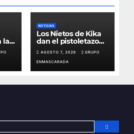
NOTICIAS
Los Nietos de Kika
 la
dan el pistoletazo
de salida al Carnaval
UPO
AGOSTO 7, 2026
GRUPO
el
2027 con el inicio de
sus ensayos
ENMASCARADA