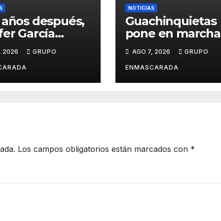
S
NOTICIAS
 años después,
Guachinquietas
fer García
pone en marcha 
ve su sueño
creación de su
, 2026
GRUPO
AGO 7, 2026
GRUPO
avalero en el
repertorio para e
o de
Carnaval 2027
CARADA
ENMASCARADA
entación de
Juan de la
la para el
d Prix
cada.
Los campos obligatorios están marcados con
*