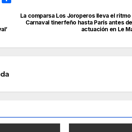
m
o
ail
m
La comparsa Los Joroperos lleva el ritmo
Carnaval tinerfeño hasta París antes d
p
al’
actuación en Le M
ar
tir
ada