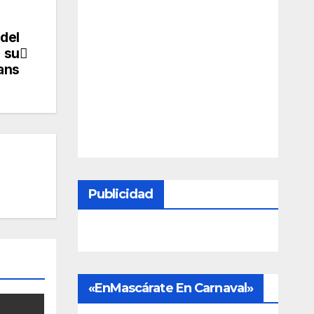
 del
e su
ans
Publicidad
«EnMascárate En Carnaval»