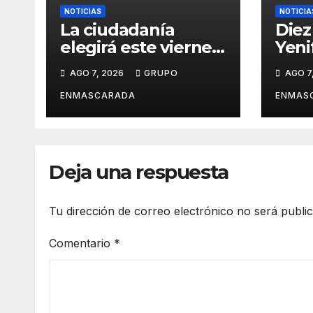
NOTICIAS
NOTICIA
La ciudadanía
Diez
elegirá este viernes
Yeni
el cartel del
revi
AGO 7, 2026
GRUPO
AGO 7
Carnaval de Las
carn
Palmas de Gran
víde
ENMASCARADA
ENMAS
Canaria 2027 en
pres
una gala
San 
retransmitida por
Ramb
Televisión Canaria
Gran
Deja una respuesta
Tu dirección de correo electrónico no será publi
Comentario
*