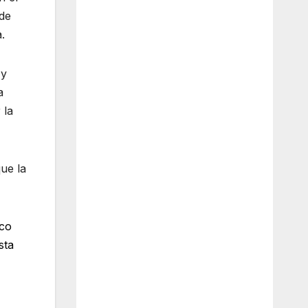
 de
.
 y
a
 la
ue la
ico
sta