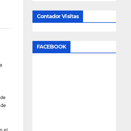
Contador Visitas
FACEBOOK
a
 de
 de
n el