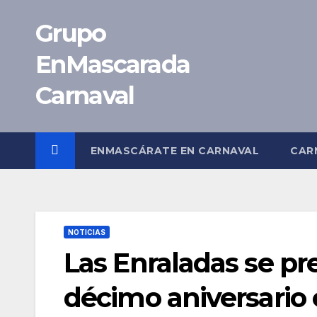
Saltar
Grupo
al
contenido
EnMascarada
Carnaval
ENMASCÁRATE EN CARNAVAL
CAR
NOTICIAS
Las Enraladas se pr
décimo aniversario 