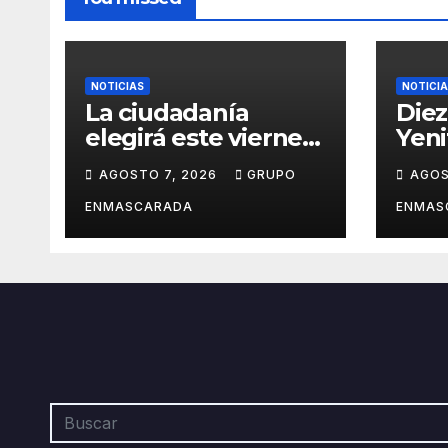
NOTICIAS
NOTICI
La ciudadanía
Diez
elegirá este viernes
Yeni
el cartel del
revi
AGOSTO 7, 2026
GRUPO
AGOS
Carnaval de Las
carn
Palmas de Gran
víde
ENMASCARADA
ENMAS
Canaria 2027 en una
pres
gala retransmitida
San 
por Televisión
Ramb
Canaria
Gran