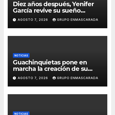
Diez años después, Yenifer
García revive su sueño
carnavalero en el vídeo de
AGOSTO 7, 2026
GRUPO ENMASCARADA
presentación de San Juan de
la Rambla para el Grand Prix
NOTICIAS
Guachinquietas pone en
marcha la creación de su
repertorio para el Carnaval
AGOSTO 7, 2026
GRUPO ENMASCARADA
2027
NOTICIAS