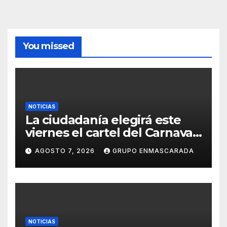
You missed
NOTICIAS
La ciudadanía elegirá este
viernes el cartel del Carnaval
de Las Palmas de Gran
AGOSTO 7, 2026
GRUPO ENMASCARADA
Canaria 2027 en una gala
retransmitida por Televisión
Canaria
NOTICIAS