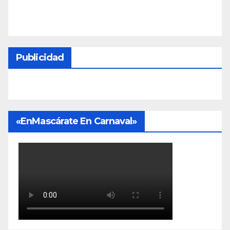
Publicidad
«EnMascárate En Carnaval»