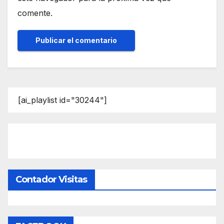
comente.
[ai_playlist id="30244"]
Contador Visitas