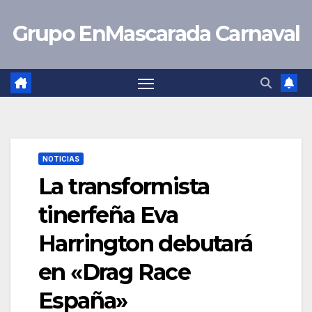
Saltar
Grupo EnMascarada Carnaval
al
contenido
NOTICIAS
La transformista
tinerfeña Eva
Harrington debutará
en «Drag Race
España»