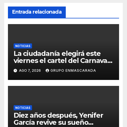
Entrada relacionada
NOTICIAS
La ciudadanía elegirá este
viernes el cartel del Carnaval
de Las Palmas de Gran
AGO 7, 2026
GRUPO ENMASCARADA
Canaria 2027 en una gala
retransmitida por Televisión
Canaria
NOTICIAS
Diez años después, Yenifer
García revive su sueño