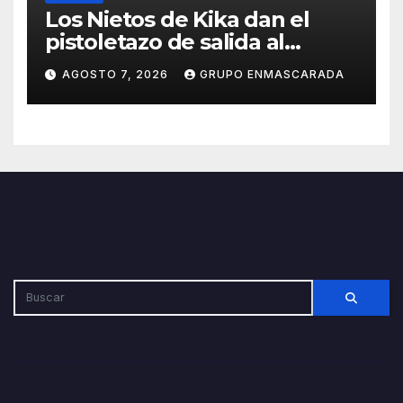
Los Nietos de Kika dan el
pistoletazo de salida al
Carnaval 2027 con el inicio de
AGOSTO 7, 2026
GRUPO ENMASCARADA
sus ensayos