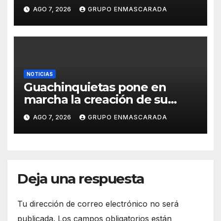
carnavalero en el vídeo de
AGO 7, 2026
GRUPO ENMASCARADA
presentación de San Juan de
la Rambla para el Grand Prix
NOTICIAS
Guachinquietas pone en
marcha la creación de su
repertorio para el Carnaval
AGO 7, 2026
GRUPO ENMASCARADA
2027
Deja una respuesta
Tu dirección de correo electrónico no será
publicada.
Los campos obligatorios están