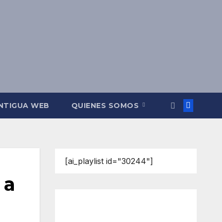
NTIGUA WEB
QUIENES SOMOS
[ai_playlist id="30244"]
 a