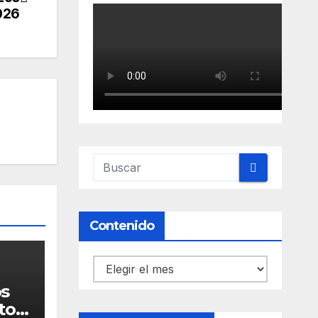
026
Contenido
Contenido
os
to