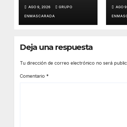
Carnaval de Los
maqu
AGO 9, 2026
GRUPO
AGO 9
Llanos de Aridane y
Carn
reclama mayor
los 
ENMASCARADA
ENMAS
control del gasto
ensa
municipal
Dari
Deja una respuesta
Tu dirección de correo electrónico no será publi
Comentario
*