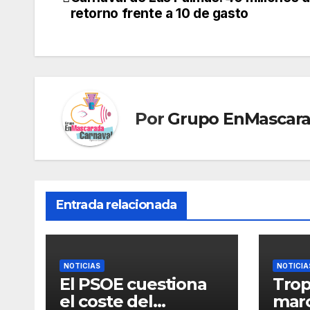
e
e
e
gr
s
s
gl
de
retorno frente a 10 de gasto
st
b
dI
a
A
e
e
entradas
o
n
m
p
n
Tr
o
p
g
a
k
er
n
sl
Por
Grupo EnMascar
at
e
Entrada relacionada
NOTICIAS
NOTICIA
El PSOE cuestiona
Trop
el coste del
mar