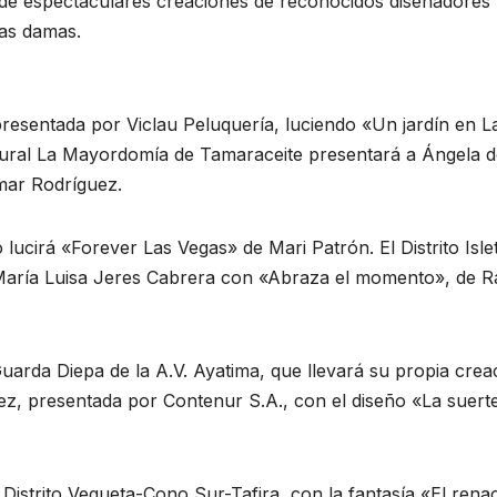
onde espectaculares creaciones de reconocidos diseñadores
tas damas.
 presentada por Viclau Peluquería, luciendo «Un jardín en L
tural La Mayordomía de Tamaraceite presentará a Ángela d
mar Rodríguez.
 lucirá «Forever Las Vegas» de Mari Patrón. El Distrito Isle
aría Luisa Jeres Cabrera con «Abraza el momento», de R
Guarda Diepa de la A.V. Ayatima, que llevará su propia crea
, presentada por Contenur S.A., con el diseño «La suert
Distrito Vegueta-Cono Sur-Tafira, con la fantasía «El rena