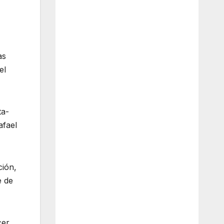
as
el
ta-
afael
ción,
e de
cer