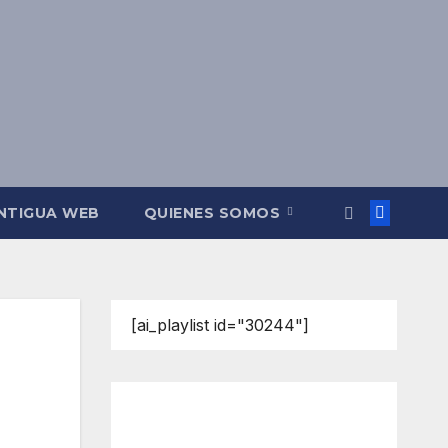
NTIGUA WEB
QUIENES SOMOS
[ai_playlist id="30244"]