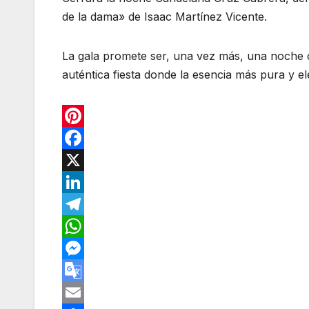
de la dama» de Isaac Martínez Vicente.
La gala promete ser, una vez más, una noche ca
auténtica fiesta donde la esencia más pura y el
P
i
F
n
a
X
t
c
L
e
e
i
T
r
b
n
e
W
e
o
k
l
h
M
s
o
e
e
a
e
G