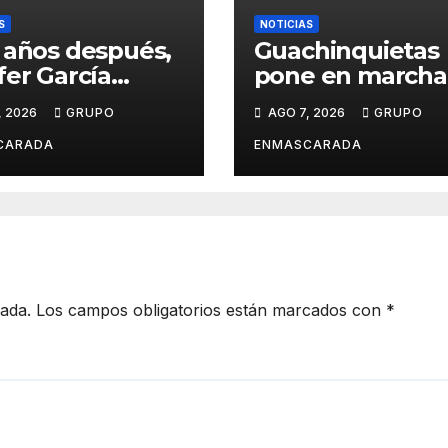
S
NOTICIAS
 años después,
Guachinquietas
fer García
pone en marcha 
ve su sueño
creación de su
, 2026
GRUPO
AGO 7, 2026
GRUPO
avalero en el
repertorio para e
o de
Carnaval 2027
CARADA
ENMASCARADA
entación de
Juan de la
la para el
d Prix
cada.
Los campos obligatorios están marcados con
*