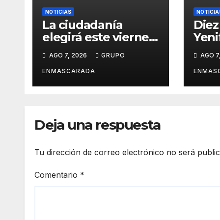
NOTICIAS
NOTICIA
La ciudadanía
Diez
elegirá este viernes
Yeni
el cartel del
revi
AGO 7, 2026
GRUPO
AGO 7
Carnaval de Las
carn
Palmas de Gran
víde
ENMASCARADA
ENMAS
Canaria 2027 en
pres
una gala
San 
retransmitida por
Ramb
Televisión Canaria
Gran
Deja una respuesta
Tu dirección de correo electrónico no será publi
Comentario
*