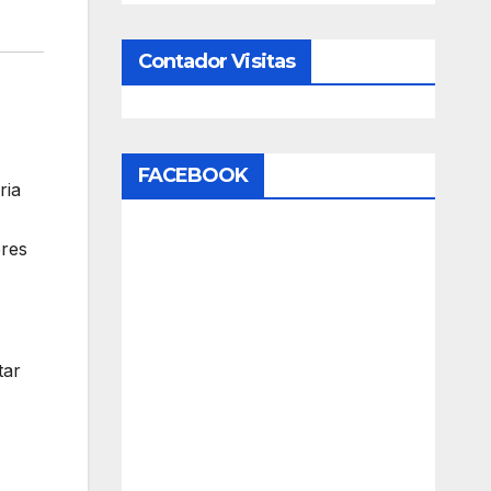
Contador Visitas
FACEBOOK
ria
eres
tar