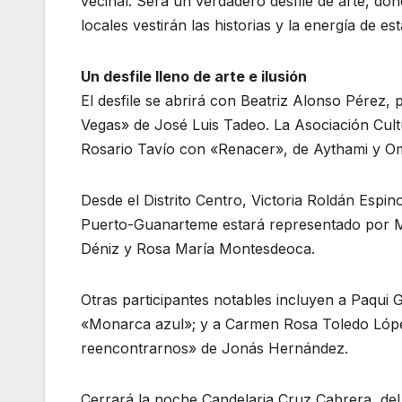
vecinal. Será un verdadero desfile de arte, d
locales vestirán las historias y la energía de es
Un desfile lleno de arte e ilusión
El desfile se abrirá con Beatriz Alonso Pérez,
Vegas» de José Luis Tadeo. La Asociación Cul
Rosario Tavío con «Renacer», de Aythami y O
Desde el Distrito Centro, Victoria Roldán Espino
Puerto-Guanarteme estará representado por M
Déniz y Rosa María Montesdeoca.
Otras participantes notables incluyen a Paqui 
«Monarca azul»; y a Carmen Rosa Toledo López
reencontrarnos» de Jonás Hernández.
Cerrará la noche Candelaria Cruz Cabrera, del 