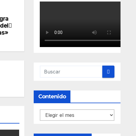
gra
 del
as»
Contenido
Contenido