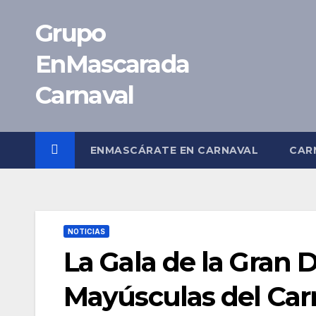
Saltar
Grupo
al
contenido
EnMascarada
Carnaval
ENMASCÁRATE EN CARNAVAL
CAR
NOTICIAS
La Gala de la Gran 
Mayúsculas del Car