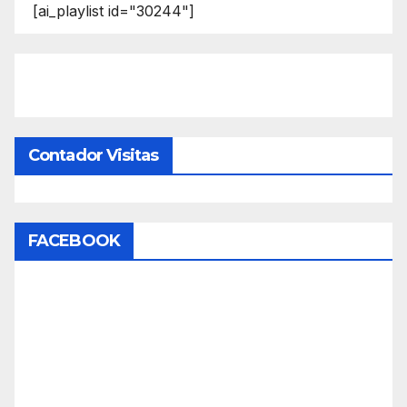
[ai_playlist id="30244"]
Contador Visitas
FACEBOOK