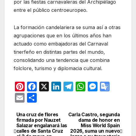
por las fiestas carnavaleras del Archipiélago
entre el público centroeuropeo.
La formación candelariera se suma así a otras
agrupaciones que en los últimos años han
actuado como embajadoras del Carnaval
tinerfeño en distintas partes del mundo,
consolidando una tendencia que combina
folclore, turismo y diplomacia cultural.
Pi
F
X
Li
T
W
M
G
nt
a
n
el
h
e
o
E
C
er
c
k
e
at
s
o
m
o
e
e
e
gr
s
s
gl
ail
m
Una cruz de flores
Carla Castro, segunda
Navegación
firmada por Nauzet
dama de honor en
st
b
dI
a
A
e
e
p
Salazar engalanará las
Miss World Spain
de
calles de Santa Cruz
2026, suma un nuevo
o
n
m
p
n
Tr