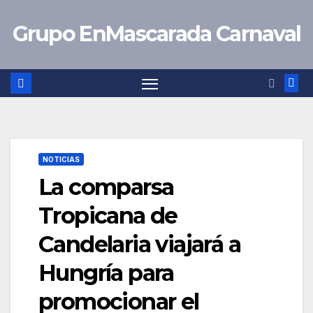
Saltar
Grupo EnMascarada Carnaval
al
contenido
NOTICIAS
La comparsa
Tropicana de
Candelaria viajará a
Hungría para
promocionar el