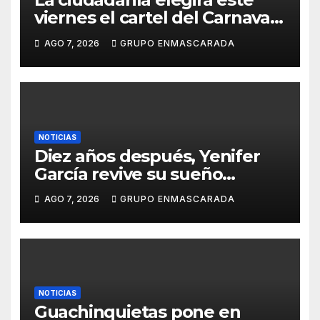
viernes el cartel del Carnaval
de Las Palmas de Gran
AGO 7, 2026
GRUPO ENMASCARADA
Canaria 2027 en una gala
retransmitida por Televisión
Canaria
NOTICIAS
Diez años después, Yenifer
García revive su sueño
carnavalero en el vídeo de
AGO 7, 2026
GRUPO ENMASCARADA
presentación de San Juan de
la Rambla para el Grand Prix
NOTICIAS
Guachinquietas pone en