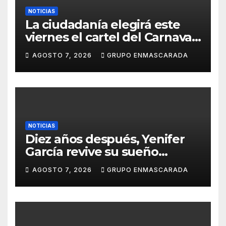
NOTICIAS
La ciudadanía elegirá este
viernes el cartel del Carnaval
de Las Palmas de Gran
AGOSTO 7, 2026
GRUPO ENMASCARADA
Canaria 2027 en una gala
retransmitida por Televisión
Canaria
NOTICIAS
Diez años después, Yenifer
García revive su sueño
carnavalero en el vídeo de
AGOSTO 7, 2026
GRUPO ENMASCARADA
presentación de San Juan de
la Rambla para el Grand Prix