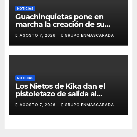
NOTICIAS
Guachinquietas pone en
marcha la creación de su
repertorio para el Carnaval
AGOSTO 7, 2026
GRUPO ENMASCARADA
2027
NOTICIAS
Los Nietos de Kika dan el
pistoletazo de salida al
Carnaval 2027 con el inicio de
AGOSTO 7, 2026
GRUPO ENMASCARADA
sus ensayos