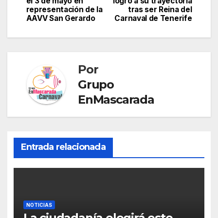
ar
el 3 de mayo en
logro a su trayectoria
entradas
o
p
g
a
representación de la
tras ser Reina del
tir
AAVV San Gerardo
Carnaval de Tenerife
k
er
n
sl
at
Por
e
Grupo
EnMascarada
Entrada relacionada
NOTICIAS
La ciudadanía elegirá este