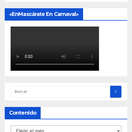
«EnMascárate En Carnaval»
Contenido
Contenido