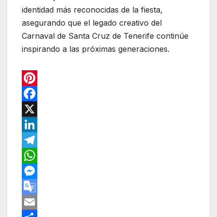
identidad más reconocidas de la fiesta,
asegurando que el legado creativo del
Carnaval de Santa Cruz de Tenerife continúe
inspirando a las próximas generaciones.
P
i
F
n
a
X
t
c
L
e
e
i
T
r
b
n
e
W
e
o
k
l
h
M
s
o
e
e
a
e
G