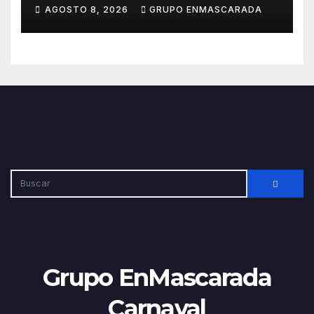
para afrontar con ilusión el
AGOSTO 8, 2026
GRUPO ENMASCARADA
Carnaval de Lanzarote
Grupo EnMascarada
Carnaval