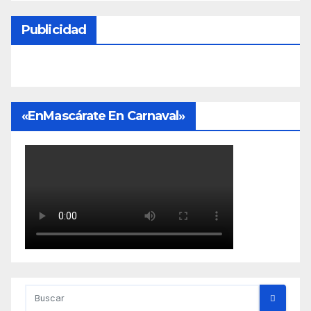
Publicidad
«EnMascárate En Carnaval»