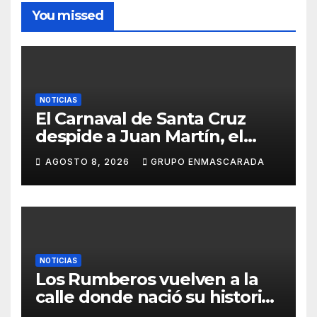
You missed
NOTICIAS
El Carnaval de Santa Cruz
despide a Juan Martín, el
inolvidable «Cristóbal Colón»
AGOSTO 8, 2026
GRUPO ENMASCARADA
NOTICIAS
Los Rumberos vuelven a la
calle donde nació su historia:
51 años después, el mismo