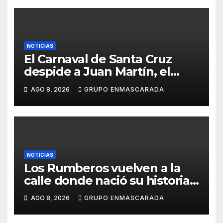
NOTICIAS
El Carnaval de Santa Cruz
despide a Juan Martín, el
inolvidable «Cristóbal Colón»
AGO 8, 2026
GRUPO ENMASCARADA
NOTICIAS
Los Rumberos vuelven a la
calle donde nació su historia:
51 años después, el mismo
AGO 8, 2026
GRUPO ENMASCARADA
barrio, el mismo orgullo