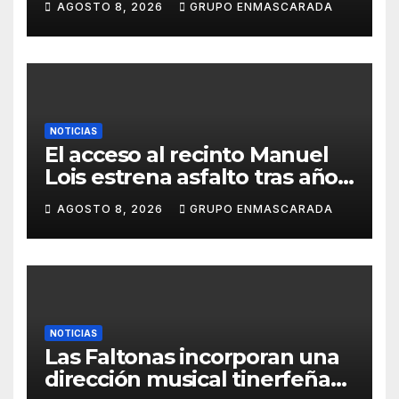
AGOSTO 8, 2026
GRUPO ENMASCARADA
barrio, el mismo orgullo
NOTICIAS
El acceso al recinto Manuel
Lois estrena asfalto tras años
de espera
AGOSTO 8, 2026
GRUPO ENMASCARADA
NOTICIAS
Las Faltonas incorporan una
dirección musical tinerfeña