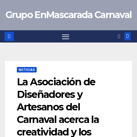
Saltar
Grupo EnMascarada Carnaval
al
contenido
NOTICIAS
La Asociación de
Diseñadores y
Artesanos del
Carnaval acerca la
creatividad y los