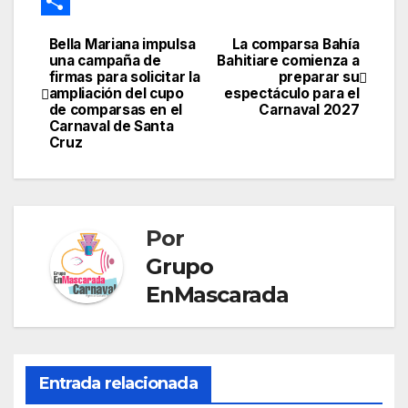
t
k
d
g
t
s
o
E
I
r
s
s
o
m
C
Bella Mariana impulsa
La comparsa Bahía
Navegación
n
a
A
e
g
a
o
una campaña de
Bahitiare comienza a
firmas para solicitar la
preparar su
de
m
p
n
l
i
m
ampliación del cupo
espectáculo para el
de comparsas en el
Carnaval 2027
p
g
e
l
p
entradas
Carnaval de Santa
Cruz
e
T
a
r
r
r
a
t
Por
n
i
Grupo
s
r
EnMascarada
l
a
t
e
Entrada relacionada