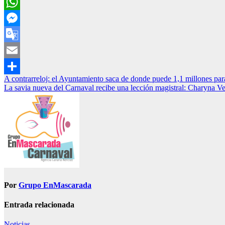
Telegram
WhatsApp
Messenger
Google
Translate
Email
Navegación
A contrarreloj: el Ayuntamiento saca de donde puede 1,1 millones par
Compartir
La savia nueva del Carnaval recibe una lección magistral: Charyna Veg
de
entradas
Por
Grupo EnMascarada
Entrada relacionada
Noticias