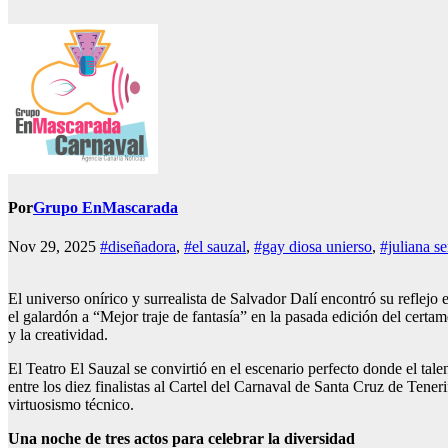
Por
Grupo EnMascarada
Nov 29, 2025
#diseñadora
,
#el sauzal
,
#gay diosa unierso
,
#juliana s
El universo onírico y surrealista de Salvador Dalí encontró su reflejo
el galardón a “Mejor traje de fantasía” en la pasada edición del certa
y la creatividad.
El Teatro El Sauzal se convirtió en el escenario perfecto donde el tal
entre los diez finalistas al Cartel del Carnaval de Santa Cruz de Tene
virtuosismo técnico.
Una noche de tres actos para celebrar la diversidad