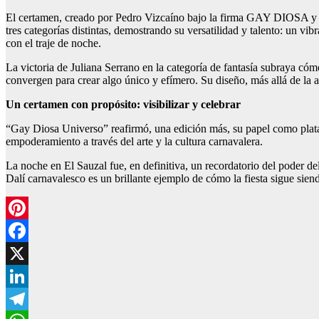
El certamen, creado por Pedro Vizcaíno bajo la firma GAY DIOSA y c
tres categorías distintas, demostrando su versatilidad y talento: un vi
con el traje de noche.
La victoria de Juliana Serrano en la categoría de fantasía subraya có
convergen para crear algo único y efímero. Su diseño, más allá de la 
Un certamen con propósito: visibilizar y celebrar
“Gay Diosa Universo” reafirmó, una edición más, su papel como platafo
empoderamiento a través del arte y la cultura carnavalera.
La noche en El Sauzal fue, en definitiva, un recordatorio del poder de
Dalí carnavalesco es un brillante ejemplo de cómo la fiesta sigue siend
Pinterest
Facebook
X
LinkedIn