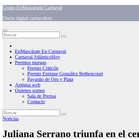
Saltar
Grupo EnMascarada Carnaval
al
Diario digital carnavalero
contenido
EnMascárate En Carnaval
Carnaval AtlánticoHoy
Premios murgas
Premio Criticón
Premio Enrique González Bethencourt
Payasito de Oro y Plata
Antigua web
Quienes somos
Sala de Prensa
Contacto
Noticias
Juliana Serrano triunfa en el c