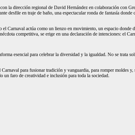
on la dirección regional de David Hernández en colaboración con Gree
brante desfile en traje de baño, una espectacular ronda de fantasía dond
mo el Carnaval actúa como un lienzo en movimiento, un espacio donde disc
anécdota competitiva, se erige en una declaración de intenciones: el Ca
rma esencial para celebrar la diversidad y la igualdad. No se trata sol
l Carnaval para fusionar tradición y vanguardia, para romper moldes y, s
o un faro de creatividad e inclusión para toda la sociedad.