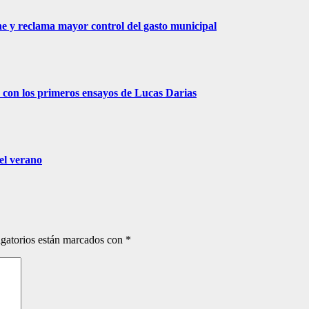
e y reclama mayor control del gasto municipal
con los primeros ensayos de Lucas Darias
el verano
gatorios están marcados con
*