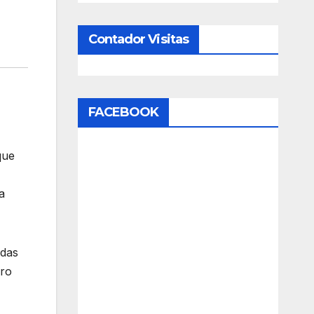
Contador Visitas
FACEBOOK
que
a
adas
ero