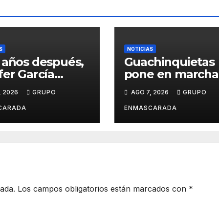
S
NOTICIAS
 años después,
Guachinquietas
fer García
pone en marcha 
ve su sueño
creación de su
, 2026
GRUPO
AGO 7, 2026
GRUPO
avalero en el
repertorio para e
o de
Carnaval 2027
CARADA
ENMASCARADA
entación de
Juan de la
la para el
d Prix
cada.
Los campos obligatorios están marcados con
*