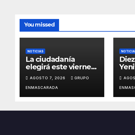
You missed
NOTICIAS
NOTICI
La ciudadanía
Diez
elegirá este viernes
Yeni
el cartel del
revi
AGOSTO 7, 2026
GRUPO
AGOS
Carnaval de Las
carn
Palmas de Gran
víde
ENMASCARADA
ENMAS
Canaria 2027 en una
pres
gala retransmitida
San 
por Televisión
Ramb
Canaria
Gran