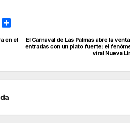
E
C
m
o
ail
m
a en el
El Carnaval de Las Palmas abre la vent
entradas con un plato fuerte: el fenóm
p
viral Nueva L
ar
tir
ada