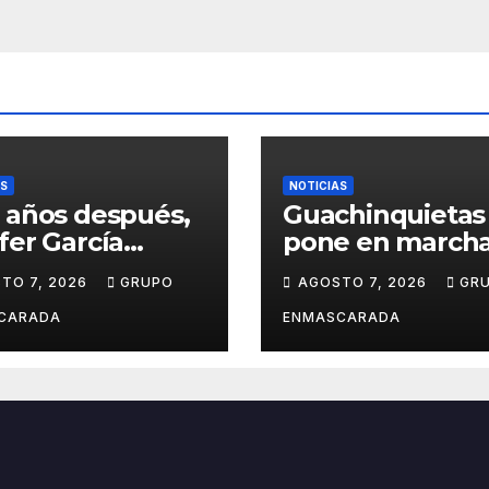
AS
NOTICIAS
 años después,
Guachinquietas
fer García
pone en marcha
ve su sueño
creación de su
TO 7, 2026
GRUPO
AGOSTO 7, 2026
GR
avalero en el
repertorio para 
o de
Carnaval 2027
CARADA
ENMASCARADA
entación de
Juan de la
la para el
d Prix