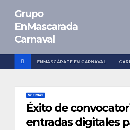
Saltar
Grupo
al
contenido
EnMascarada
Carnaval
ENMASCÁRATE EN CARNAVAL
CAR
NOTICIAS
Éxito de convocator
entradas digitales 