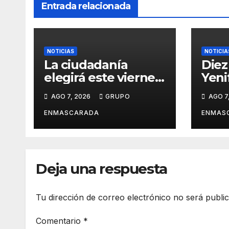
Entrada relacionada
NOTICIAS
NOTICIA
La ciudadanía
Diez
elegirá este viernes
Yeni
el cartel del
revi
AGO 7, 2026
GRUPO
AGO 7
Carnaval de Las
carn
Palmas de Gran
víde
ENMASCARADA
ENMAS
Canaria 2027 en
pres
una gala
San 
retransmitida por
Ramb
Televisión Canaria
Gran
Deja una respuesta
Tu dirección de correo electrónico no será publi
Comentario
*