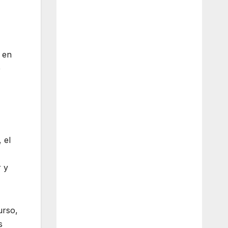
a en
e
 el
r y
urso,
s