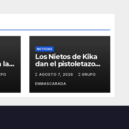
NOTICIAS
Los Nietos de Kika
 la
dan el pistoletazo
de salida al Carnaval
UPO
AGOSTO 7, 2026
GRUPO
el
2027 con el inicio de
sus ensayos
ENMASCARADA