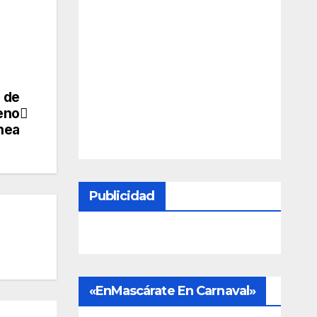
a de
eno
ínea
Publicidad
«EnMascárate En Carnaval»