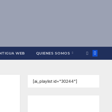
NTIGUA WEB
QUIENES SOMOS
[ai_playlist id="30244"]