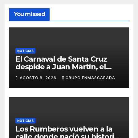
You missed
NOTICIAS
El Carnaval de Santa Cruz
despide a Juan Martín, el
inolvidable «Cristóbal Colón»
AGOSTO 8, 2026
GRUPO ENMASCARADA
NOTICIAS
Los Rumberos vuelven a la
calle donde nació su historia: