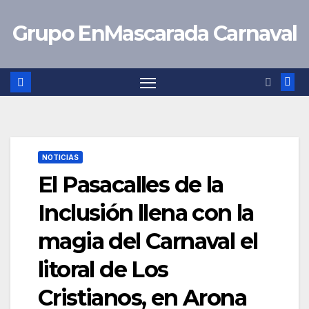
Saltar
Grupo EnMascarada Carnaval
al
contenido
NOTICIAS
El Pasacalles de la
Inclusión llena con la
magia del Carnaval el
litoral de Los
Cristianos, en Arona