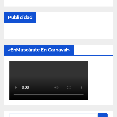
Publicidad
«EnMascárate En Carnaval»