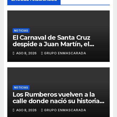
NOTICIAS
El Carnaval de Santa Cruz
despide a Juan Martín, el
inolvidable «Cristóbal Colón»
AGO 8, 2026
GRUPO ENMASCARADA
NOTICIAS
Los Rumberos vuelven a la
calle donde nació su historia:
51 años después, el mismo
AGO 8, 2026
GRUPO ENMASCARADA
barrio, el mismo orgullo