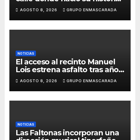
51 años después, el mismo
AGOSTO 8, 2026
GRUPO ENMASCARADA
barrio, el mismo orgullo
NOTICIAS
El acceso al recinto Manuel
Lois estrena asfalto tras años
de espera
AGOSTO 8, 2026
GRUPO ENMASCARADA
NOTICIAS
Las Faltonas incorporan una