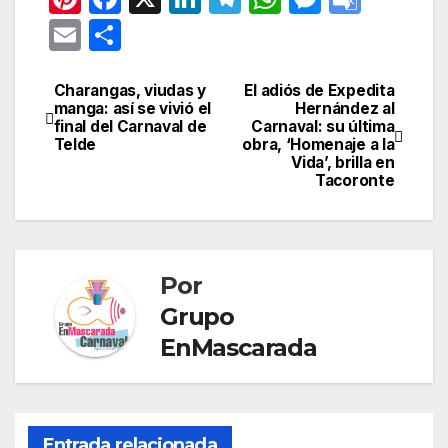
nt
a
n
el
h
e
o
E
C
er
c
k
e
at
s
o
m
o
e
e
e
gr
s
s
gl
ail
m
Charangas, viudas y
El adiós de Expedita
Navegación
manga: así se vivió el
Hernández al
st
b
dI
a
A
e
e
p
final del Carnaval de
Carnaval: su última
de
Telde
obra, ‘Homenaje a la
o
n
m
p
n
Tr
ar
Vida’, brilla en
entradas
o
p
g
a
Tacoronte
tir
k
er
n
sl
at
Por
e
Grupo
EnMascarada
Entrada relacionada