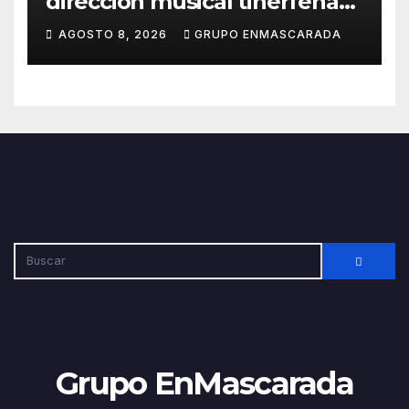
dirección musical tinerfeña
para afrontar con ilusión el
AGOSTO 8, 2026
GRUPO ENMASCARADA
Carnaval de Lanzarote
Grupo EnMascarada