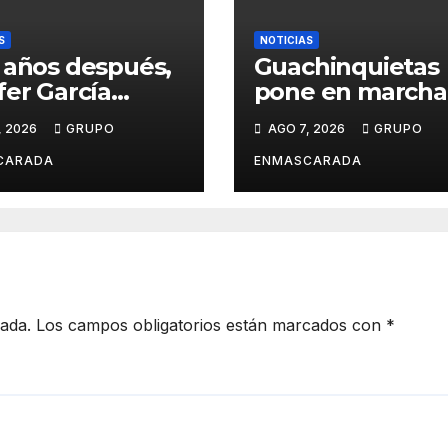
S
NOTICIAS
 años después,
Guachinquietas
fer García
pone en marcha 
ve su sueño
creación de su
, 2026
GRUPO
AGO 7, 2026
GRUPO
avalero en el
repertorio para e
o de
Carnaval 2027
CARADA
ENMASCARADA
entación de
Juan de la
la para el
d Prix
cada.
Los campos obligatorios están marcados con
*