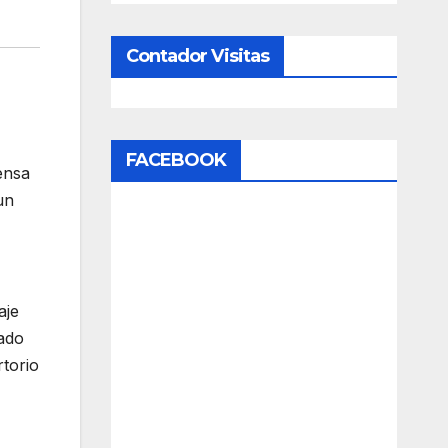
Contador Visitas
FACEBOOK
ensa
un
aje
uado
rtorio