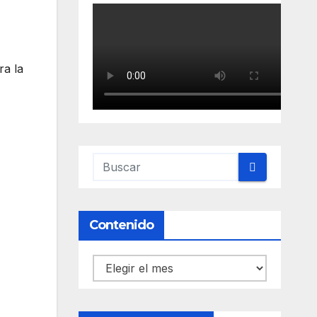
ra la
Contenido
Contenido