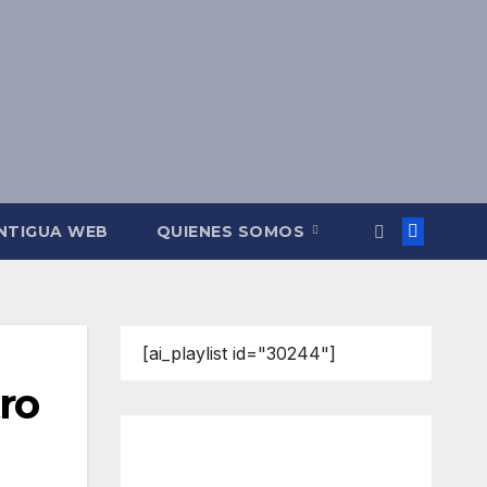
NTIGUA WEB
QUIENES SOMOS
[ai_playlist id="30244"]
ro