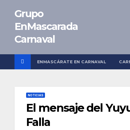
Saltar
Grupo
al
contenido
EnMascarada
Carnaval
ENMASCÁRATE EN CARNAVAL
CAR
NOTICIAS
El mensaje del Yuyu
Falla