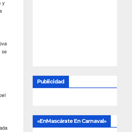
a y
a
tiva
 se
Publicidad
pel
«EnMascárate En Carnaval»
cada