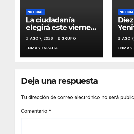
NOTICIAS
NOTICIA
La ciudadanía
Diez
elegirá este viernes
Yeni
el cartel del
revi
AGO 7, 2026
GRUPO
AGO 7
Carnaval de Las
carn
Palmas de Gran
víde
ENMASCARADA
ENMAS
Canaria 2027 en
pres
una gala
San 
retransmitida por
Ramb
Televisión Canaria
Gran
Deja una respuesta
Tu dirección de correo electrónico no será publi
Comentario
*