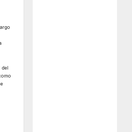
largo
a
 del
 como
ge