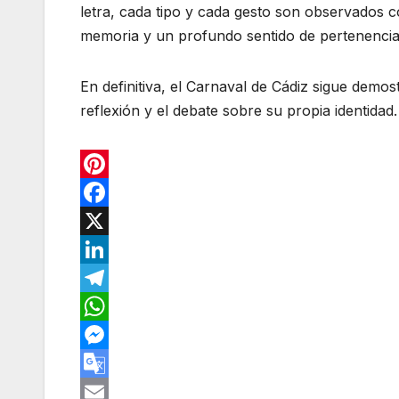
letra, cada tipo y cada gesto son observados c
memoria y un profundo sentido de pertenencia
En definitiva, el Carnaval de Cádiz sigue demos
reflexión y el debate sobre su propia identidad.
P
i
F
n
a
X
t
c
L
e
e
i
T
r
b
n
e
W
e
o
k
l
h
M
s
o
e
e
a
e
G