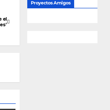
Proyectos Amigos
e el
es’