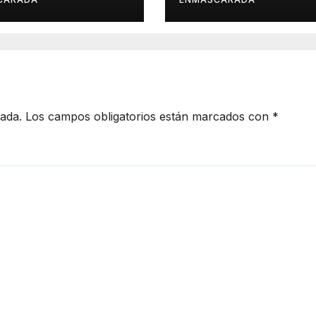
ués, el mismo
io, el mismo
llo
cada.
Los campos obligatorios están marcados con
*