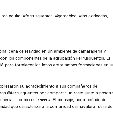
rga adulta
,
#ferrusquentos
,
#garachico
,
#las axidaddas
,
ional cena de Navidad en un ambiente de camaradería y
con los componentes de la agrupación Ferrusquentos. El
vió para fortalecer los lazos entre ambas formaciones en u
 expresaron su agradecimiento a sus compañeros de
ga @ferrusquentos por compartir un ratito junto a nosotr
speciales como este ❤️🎺». El mensaje, acompañado de
 unidad que caracteriza a la comunidad carnavalera fuera de