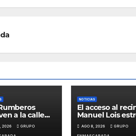
tir
ada
S
NOTICIAS
 Rumberos
El acceso al reci
ven a la calle
Manuel Lois est
e nació su
asfalto tras año
, 2026
GRUPO
AGO 8, 2026
GRUPO
ria: 51 años
espera
CARADA
ENMASCARADA