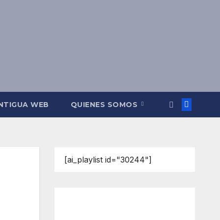
NTIGUA WEB
QUIENES SOMOS
[ai_playlist id="30244"]