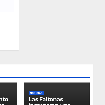
NOTICIAS
into
Las Faltonas