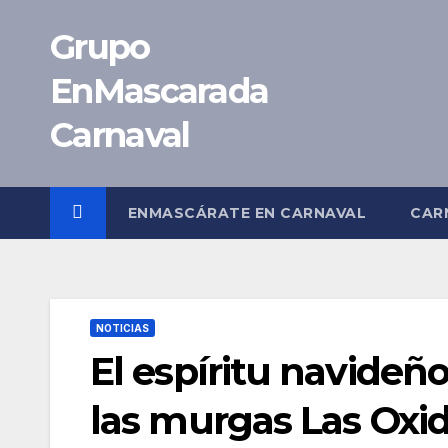
Saltar
Grupo
al
contenido
EnMascarada
Carnaval
ENMASCÁRATE EN CARNAVAL
CAR
NOTICIAS
El espíritu navideño
las murgas Las Oxi