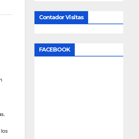
Contador Visitas
FACEBOOK
n
as.
 los