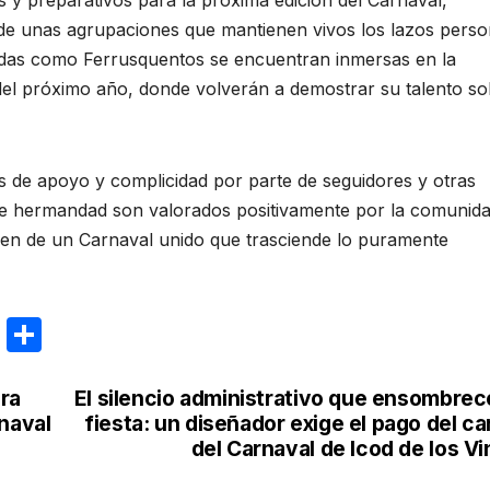
 y preparativos para la próxima edición del Carnaval,
 de unas agrupaciones que mantienen vivos los lazos perso
idadas como Ferrusquentos se encuentran inmersas en la
del próximo año, donde volverán a demostrar su talento s
 de apoyo y complicidad por parte de seguidores y otras
de hermandad son valorados positivamente por la comunid
gen de un Carnaval unido que trasciende lo puramente
E
C
m
o
ail
m
ra
El silencio administrativo que ensombrec
naval
fiesta: un diseñador exige el pago del ca
p
del Carnaval de Icod de los V
ar