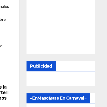
nales
obre
ad
Publicidad
e la
rtel
inos
«EnMascárate En Carnaval»