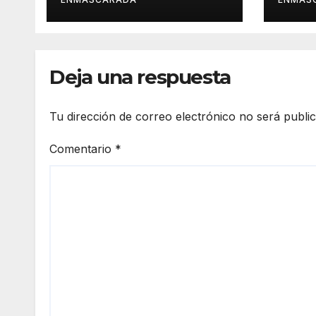
«Cristóbal Colón»
desp
barr
orgu
Deja una respuesta
Tu dirección de correo electrónico no será publi
Comentario
*