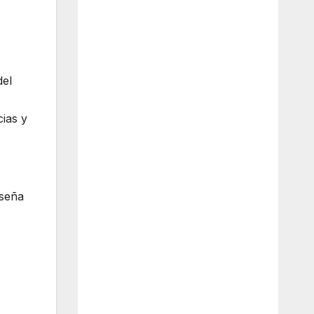
del
ias y
 seña