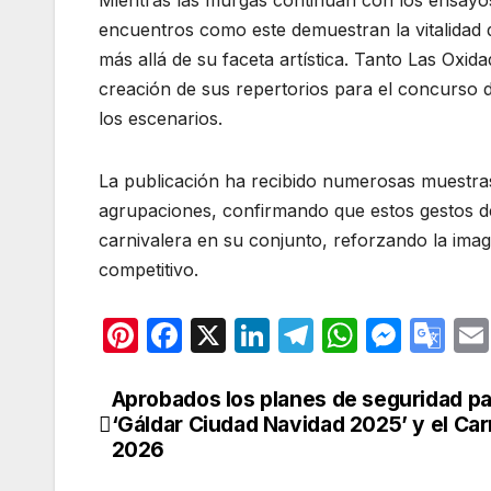
Mientras las murgas continúan con los ensayos
encuentros como este demuestran la vitalidad
más allá de su faceta artística. Tanto Las Ox
creación de sus repertorios para el concurso 
los escenarios.
La publicación ha recibido numerosas muestras
agrupaciones, confirmando que estos gestos 
carnivalera en su conjunto, reforzando la ima
competitivo.
Pi
F
X
Li
T
W
M
G
nt
a
n
el
h
e
o
er
c
k
e
at
s
o
Aprobados los planes de seguridad pa
Navegación
‘Gáldar Ciudad Navidad 2025’ y el Car
e
e
e
gr
s
s
gl
de
2026
st
b
dI
a
A
e
e