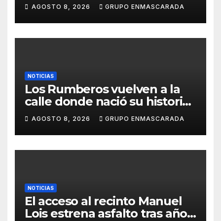
inolvidable «Cristóbal Colón»
AGOSTO 8, 2026
GRUPO ENMASCARADA
NOTICIAS
Los Rumberos vuelven a la
calle donde nació su historia:
51 años después, el mismo
AGOSTO 8, 2026
GRUPO ENMASCARADA
barrio, el mismo orgullo
NOTICIAS
El acceso al recinto Manuel
Lois estrena asfalto tras años