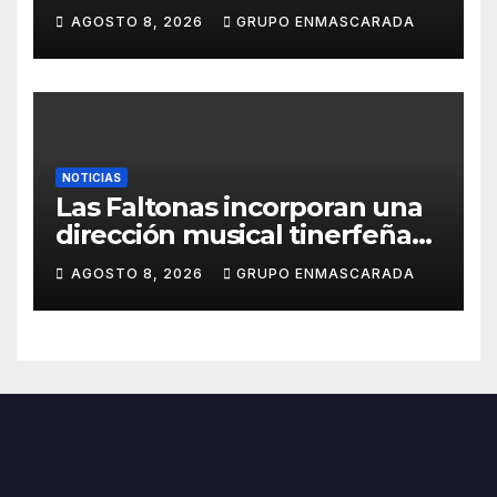
de espera
AGOSTO 8, 2026
GRUPO ENMASCARADA
NOTICIAS
Las Faltonas incorporan una
dirección musical tinerfeña
para afrontar con ilusión el
AGOSTO 8, 2026
GRUPO ENMASCARADA
Carnaval de Lanzarote