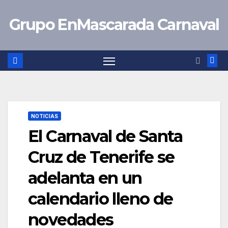
Saltar
Grupo EnMascarada Carnaval
al
contenido
NOTICIAS
El Carnaval de Santa
Cruz de Tenerife se
adelanta en un
calendario lleno de
novedades