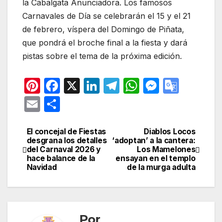
la Cabalgata Anunciadora. Los famosos
Carnavales de Día se celebrarán el 15 y el 21
de febrero, víspera del Domingo de Piñata,
que pondrá el broche final a la fiesta y dará
pistas sobre el tema de la próxima edición.
Pi
F
X
Li
T
W
M
G
nt
a
n
el
h
e
o
E
C
er
c
k
e
at
s
o
m
o
e
e
e
gr
s
s
gl
ail
m
El concejal de Fiestas
Diablos Locos
Navegación
desgrana los detalles
‘adoptan’ a la cantera:
st
b
dI
a
A
e
e
p
del Carnaval 2026 y
Los Mamelones
de
hace balance de la
ensayan en el templo
o
n
m
p
n
Tr
ar
Navidad
de la murga adulta
entradas
o
p
g
a
tir
k
er
n
sl
Por