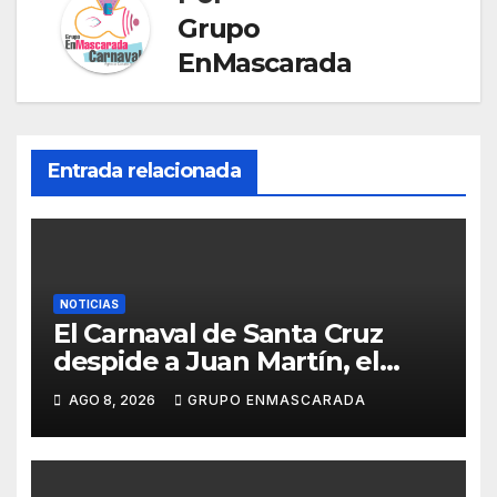
at
Grupo
e
EnMascarada
Entrada relacionada
NOTICIAS
El Carnaval de Santa Cruz
despide a Juan Martín, el
inolvidable «Cristóbal Colón»
AGO 8, 2026
GRUPO ENMASCARADA