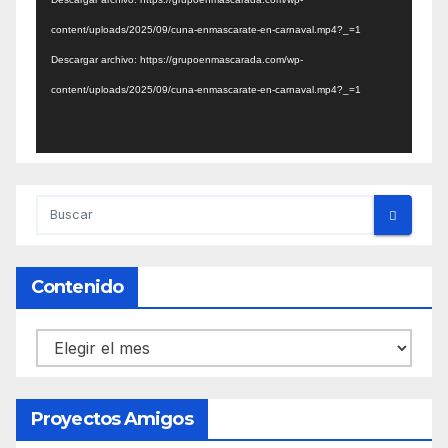
vídeo
content/uploads/2025/09/cuna-enmascarate-en-carnaval.mp4?_=1
Descargar archivo: https://grupoenmascarada.com/wp-
content/uploads/2025/09/cuna-enmascarate-en-carnaval.mp4?_=1
Contenido
Contenido
Proyectos Amigos