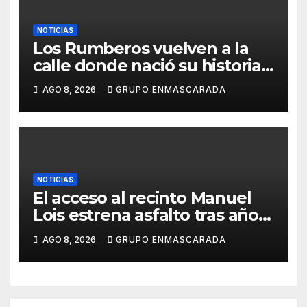
NOTICIAS
Los Rumberos vuelven a la
calle donde nació su historia:
51 años después, el mismo
AGO 8, 2026
GRUPO ENMASCARADA
barrio, el mismo orgullo
NOTICIAS
El acceso al recinto Manuel
Lois estrena asfalto tras años
de espera
AGO 8, 2026
GRUPO ENMASCARADA