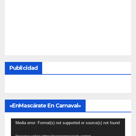
Publicidad
«EnMascárate En Carnaval»
Reproductor
Media error: Format(s) not supported or source(s) not found
de
Descargar archivo: https://grupoenmascarada.com/wp-