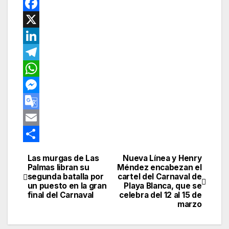
P
i
F
n
a
X
t
c
L
e
e
i
T
r
b
n
e
W
e
o
k
l
h
M
s
o
e
e
a
e
G
t
k
d
g
t
s
o
E
I
r
s
s
o
m
C
Las murgas de Las
Nueva Línea y Henry
Navegación
n
a
A
e
g
a
o
Palmas libran su
Méndez encabezan el
segunda batalla por
cartel del Carnaval de
de
m
p
n
l
i
m
un puesto en la gran
Playa Blanca, que se
final del Carnaval
celebra del 12 al 15 de
p
g
e
l
p
entradas
marzo
e
T
a