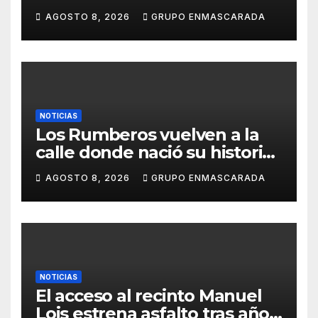
inolvidable «Cristóbal Colón»
AGOSTO 8, 2026
GRUPO ENMASCARADA
NOTICIAS
Los Rumberos vuelven a la
calle donde nació su historia:
51 años después, el mismo
AGOSTO 8, 2026
GRUPO ENMASCARADA
barrio, el mismo orgullo
NOTICIAS
El acceso al recinto Manuel
Lois estrena asfalto tras años