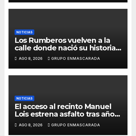
NOTICIAS
Los Rumberos vuelven a la
calle donde nació su historia:
51 años después, el mismo
AGO 8, 2026
GRUPO ENMASCARADA
barrio, el mismo orgullo
NOTICIAS
El acceso al recinto Manuel
Lois estrena asfalto tras años
de espera
AGO 8, 2026
GRUPO ENMASCARADA