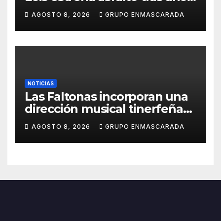
de espera
AGOSTO 8, 2026
GRUPO ENMASCARADA
NOTICIAS
Las Faltonas incorporan una
dirección musical tinerfeña
para afrontar con ilusión el
AGOSTO 8, 2026
GRUPO ENMASCARADA
Carnaval de Lanzarote