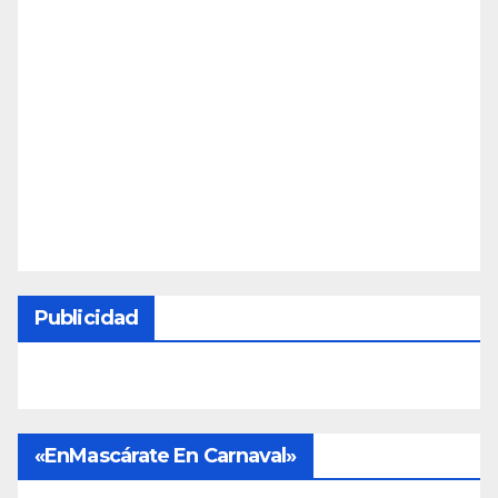
Publicidad
«EnMascárate En Carnaval»