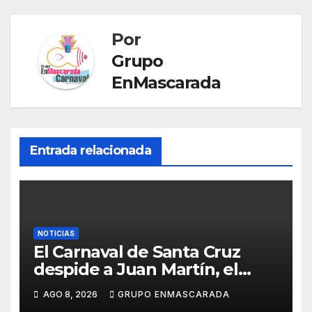
r
r
r
a
t
Por
n
i
Grupo
s
r
EnMascarada
l
a
t
Entrada relacionada
e
NOTICIAS
El Carnaval de Santa Cruz
despide a Juan Martín, el
inolvidable «Cristóbal Colón»
AGO 8, 2026
GRUPO ENMASCARADA