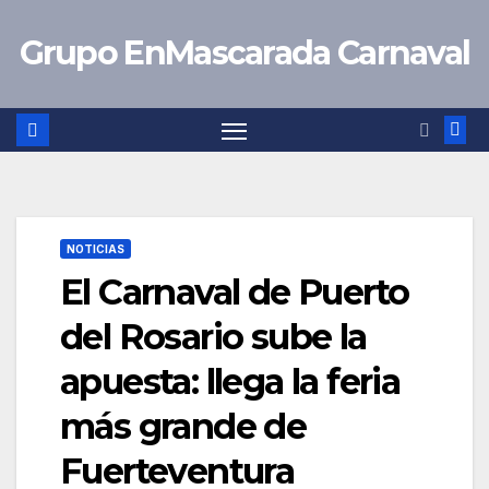
Saltar
Grupo EnMascarada Carnaval
al
contenido
NOTICIAS
El Carnaval de Puerto
del Rosario sube la
apuesta: llega la feria
más grande de
Fuerteventura