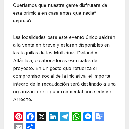
Queríamos que nuestra gente disfrutara de
esta primicia en casa antes que nadie”,
expresó.
Las localidades para este evento único saldrán
a la venta en breve y estarán disponibles en
las taquillas de los Multicines Deiland y
Atlántida, colaboradores esenciales del
proyecto. En un gesto que refuerza el
compromiso social de la iniciativa, el importe
íntegro de la recaudación será destinado a una
organización no gubernamental con sede en
Arrecife.
Pi
F
X
Li
T
W
M
G
nt
a
n
el
h
e
o
E
C