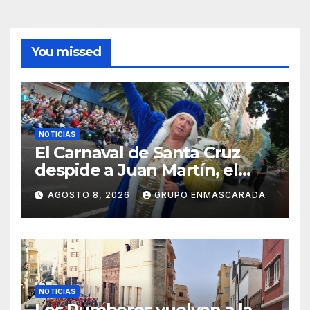
You missed
NOTICIAS
El Carnaval de Santa Cruz
despide a Juan Martín, el
inolvidable «Cristóbal Colón»
AGOSTO 8, 2026
GRUPO ENMASCARADA
NOTICIAS
Los Rumberos vuelven a la