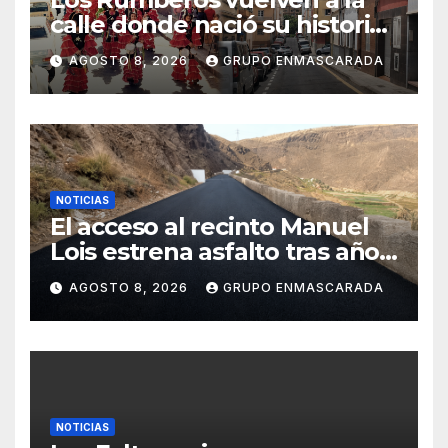
calle donde nació su historia:
51 años después, el mismo
AGOSTO 8, 2026
GRUPO ENMASCARADA
barrio, el mismo orgullo
NOTICIAS
El acceso al recinto Manuel
Lois estrena asfalto tras años
de espera
AGOSTO 8, 2026
GRUPO ENMASCARADA
NOTICIAS