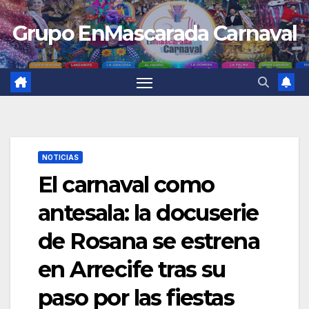
Saltar
Grupo EnMascarada Carnaval
al
contenido
NOTICIAS
El carnaval como
antesala: la docuserie
de Rosana se estrena
en Arrecife tras su
paso por las fiestas