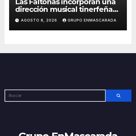
Las Faltonas incorporan una
dirección musical tinerfeña
para afrontar con ilusión el
AGOSTO 8, 2026
GRUPO ENMASCARADA
Carnaval de Lanzarote