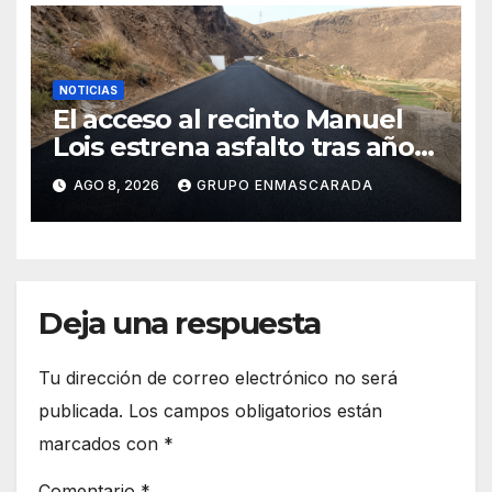
NOTICIAS
El acceso al recinto Manuel
Lois estrena asfalto tras años
de espera
AGO 8, 2026
GRUPO ENMASCARADA
Deja una respuesta
Tu dirección de correo electrónico no será
publicada.
Los campos obligatorios están
marcados con
*
Comentario
*