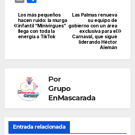
er
c
k
e
at
s
o
m
o
e
e
e
gr
s
s
gl
ail
m
Los más pequeños
Las Palmas renueva
Navegación
hacen ruido: la murga
su equipo de
st
b
dI
a
A
e
e
p
infantil “Minivirgues”
gobierno con un área
de
llega con toda la
exclusiva para el
o
n
m
p
n
Tr
ar
energía a TikTok
Carnaval, que sigue
entradas
o
p
g
a
liderando Héctor
tir
Alemán
k
er
n
sl
at
Por
e
Grupo
EnMascarada
Entrada relacionada