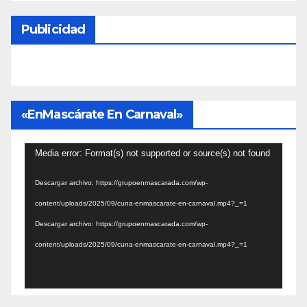
Publicidad
«EnMascárate En Carnaval»
Reproductor
Media error: Format(s) not supported or source(s) not found
de
Descargar archivo: https://grupoenmascarada.com/wp-
vídeo
content/uploads/2025/09/cuna-enmascarate-en-carnaval.mp4?_=1
Descargar archivo: https://grupoenmascarada.com/wp-
content/uploads/2025/09/cuna-enmascarate-en-carnaval.mp4?_=1